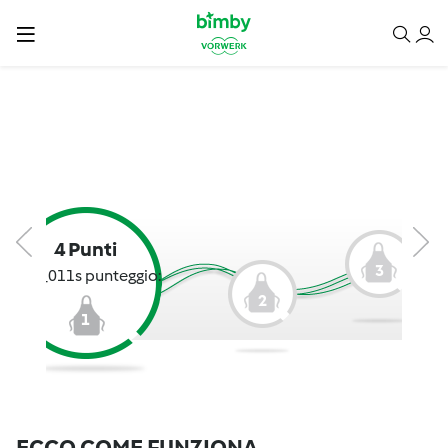
4 Punti
3
CAT_011s punteggio:
2
1
ECCO COME FUNZIONA