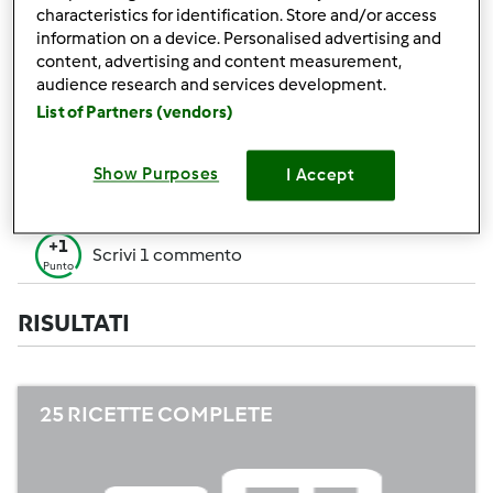
+50
characteristics for identification. Store and/or access
Vincitore di un contest
Punti
information on a device. Personalised advertising and
content, advertising and content measurement,
Creare 1 ricetta (tutti i campi= 10 p. Solo i
+10
audience research and services development.
campi obbligatori=5 p.)
Punti
List of Partners (vendors)
+1
Vota 1 ricetta
Punto
Show Purposes
I Accept
+1
Aggiungi 1 Amico
Punto
+1
Scrivi 1 commento
Punto
RISULTATI
25 RICETTE COMPLETE