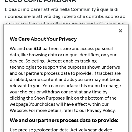
L'idea di indicare l'attività nella Community è quella di
riconoscere le attività degli utenti che contribuiscono ad
ampliare ed arricchire ulteriormente questa Community.
Tutte le Tue attività nella Community saranno
ricompensate con dei punti. Con il raggiungimento di
We Care About Your Privacy
certo punteggio, passerai automaticamente al grado
We and our
313
partners store and access personal
successivo. Il numero all'interno del grembiule accanto al
data, like browsing data or unique identifiers, on your
tuo nome Utente indicherà il tuo grado attuale.
device. Selecting I Accept enables tracking
technologies to support the purposes shown under we
COME PUOI OTTENERE PUNTI PER LA
and our partners process data to provide. If trackers are
disabled, some content and ads you see may not be as
TUA ATTIVITA'
relevant to you. You can resurface this menu to change
your choices or withdraw consent at any time by
Eseguendo una delle azioni elencate di seguito è possibile
clicking the Show Purposes link on the bottom of the
raccogliere punti. Questi punti si sommeranno alla tuo
webpage .Your choices will have effect within our
punteggio attuale nella Community. Controlla la scala di
Website. For more details, refer to our Privacy Policy.
punteggio indicata sul grembiule per vedere quanti punti
We and our partners process data to provide:
ti servono per passare al grado successivo.
Use precise geolocation data. Actively scan device