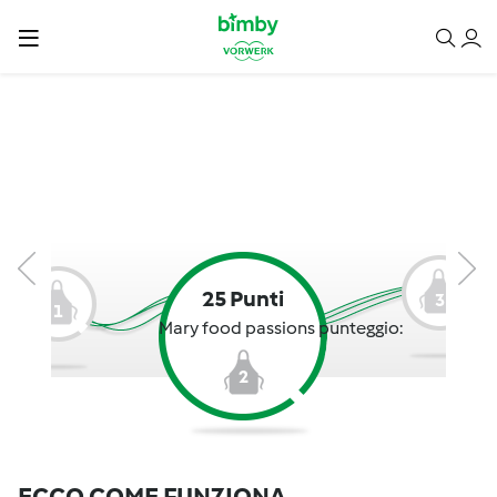
25 Punti
3
1
Mary food passions punteggio:
2
ECCO COME FUNZIONA