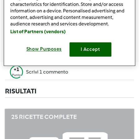
+50
characteristics for identification. Store and/or access
Vincitore di un contest
Punti
information on a device. Personalised advertising and
content, advertising and content measurement,
Creare 1 ricetta (tutti i campi= 10 p. Solo i
+10
audience research and services development.
campi obbligatori=5 p.)
Punti
List of Partners (vendors)
+1
Vota 1 ricetta
Punto
Show Purposes
I Accept
+1
Aggiungi 1 Amico
Punto
+1
Scrivi 1 commento
Punto
RISULTATI
25 RICETTE COMPLETE