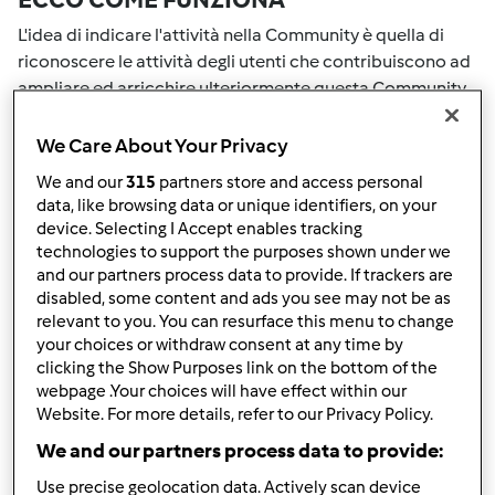
L'idea di indicare l'attività nella Community è quella di
riconoscere le attività degli utenti che contribuiscono ad
ampliare ed arricchire ulteriormente questa Community.
Tutte le Tue attività nella Community saranno
ricompensate con dei punti. Con il raggiungimento di
We Care About Your Privacy
certo punteggio, passerai automaticamente al grado
We and our
315
partners store and access personal
successivo. Il numero all'interno del grembiule accanto al
data, like browsing data or unique identifiers, on your
tuo nome Utente indicherà il tuo grado attuale.
device. Selecting I Accept enables tracking
technologies to support the purposes shown under we
COME PUOI OTTENERE PUNTI PER LA
and our partners process data to provide. If trackers are
disabled, some content and ads you see may not be as
TUA ATTIVITA'
relevant to you. You can resurface this menu to change
your choices or withdraw consent at any time by
Eseguendo una delle azioni elencate di seguito è possibile
clicking the Show Purposes link on the bottom of the
raccogliere punti. Questi punti si sommeranno alla tuo
webpage .Your choices will have effect within our
punteggio attuale nella Community. Controlla la scala di
Website. For more details, refer to our Privacy Policy.
punteggio indicata sul grembiule per vedere quanti punti
We and our partners process data to provide:
ti servono per passare al grado successivo.
Use precise geolocation data. Actively scan device