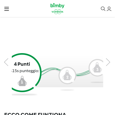
4 Punti
3
IsaS15s punteggio:
2
1
ECCO COME FUNZIONA