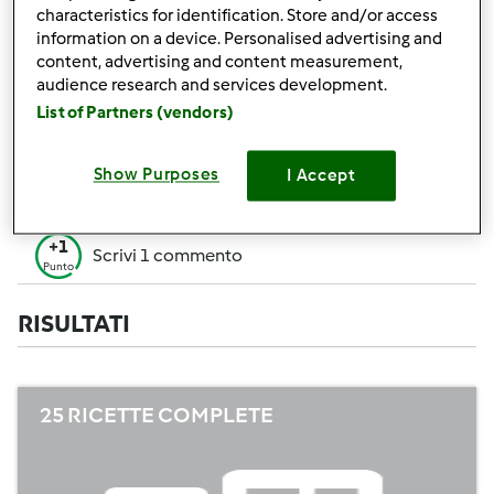
+50
characteristics for identification. Store and/or access
Vincitore di un contest
Punti
information on a device. Personalised advertising and
content, advertising and content measurement,
Creare 1 ricetta (tutti i campi= 10 p. Solo i
+10
audience research and services development.
campi obbligatori=5 p.)
Punti
List of Partners (vendors)
+1
Vota 1 ricetta
Punto
Show Purposes
I Accept
+1
Aggiungi 1 Amico
Punto
+1
Scrivi 1 commento
Punto
RISULTATI
25 RICETTE COMPLETE