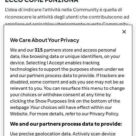
L'idea di indicare l'attività nella Community è quella di
riconoscere le attività degli utenti che contribuiscono ad
ampliare ed arricchire ulteriormente questa Community.
Tutte le Tue attività nella Community saranno
ricompensate con dei punti. Con il raggiungimento di
We Care About Your Privacy
certo punteggio, passerai automaticamente al grado
We and our
315
partners store and access personal
successivo. Il numero all'interno del grembiule accanto al
data, like browsing data or unique identifiers, on your
tuo nome Utente indicherà il tuo grado attuale.
device. Selecting I Accept enables tracking
technologies to support the purposes shown under we
COME PUOI OTTENERE PUNTI PER LA
and our partners process data to provide. If trackers are
disabled, some content and ads you see may not be as
TUA ATTIVITA'
relevant to you. You can resurface this menu to change
your choices or withdraw consent at any time by
Eseguendo una delle azioni elencate di seguito è possibile
clicking the Show Purposes link on the bottom of the
raccogliere punti. Questi punti si sommeranno alla tuo
webpage .Your choices will have effect within our
punteggio attuale nella Community. Controlla la scala di
Website. For more details, refer to our Privacy Policy.
punteggio indicata sul grembiule per vedere quanti punti
We and our partners process data to provide:
ti servono per passare al grado successivo.
Use precise geolocation data. Actively scan device