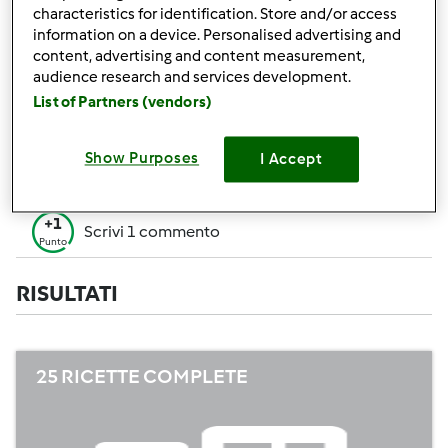
+50
characteristics for identification. Store and/or access
Vincitore di un contest
Punti
information on a device. Personalised advertising and
content, advertising and content measurement,
Creare 1 ricetta (tutti i campi= 10 p. Solo i
+10
audience research and services development.
campi obbligatori=5 p.)
Punti
List of Partners (vendors)
+1
Vota 1 ricetta
Punto
Show Purposes
I Accept
+1
Aggiungi 1 Amico
Punto
+1
Scrivi 1 commento
Punto
RISULTATI
25 RICETTE COMPLETE