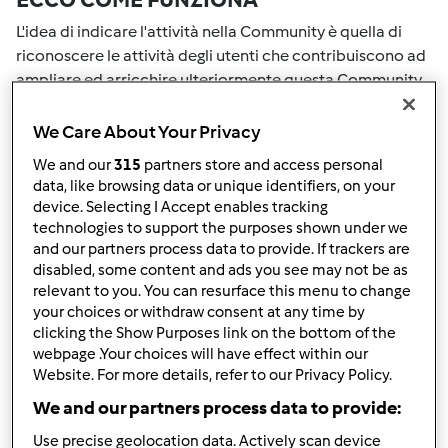
L'idea di indicare l'attività nella Community è quella di
riconoscere le attività degli utenti che contribuiscono ad
ampliare ed arricchire ulteriormente questa Community.
Tutte le Tue attività nella Community saranno
ricompensate con dei punti. Con il raggiungimento di
We Care About Your Privacy
certo punteggio, passerai automaticamente al grado
We and our
315
partners store and access personal
successivo. Il numero all'interno del grembiule accanto al
data, like browsing data or unique identifiers, on your
tuo nome Utente indicherà il tuo grado attuale.
device. Selecting I Accept enables tracking
technologies to support the purposes shown under we
COME PUOI OTTENERE PUNTI PER LA
and our partners process data to provide. If trackers are
disabled, some content and ads you see may not be as
TUA ATTIVITA'
relevant to you. You can resurface this menu to change
your choices or withdraw consent at any time by
Eseguendo una delle azioni elencate di seguito è possibile
clicking the Show Purposes link on the bottom of the
raccogliere punti. Questi punti si sommeranno alla tuo
webpage .Your choices will have effect within our
punteggio attuale nella Community. Controlla la scala di
Website. For more details, refer to our Privacy Policy.
punteggio indicata sul grembiule per vedere quanti punti
We and our partners process data to provide:
ti servono per passare al grado successivo.
Use precise geolocation data. Actively scan device