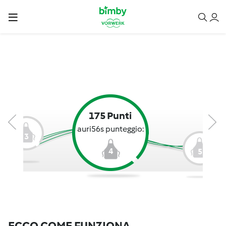
175 Punti
auri56s punteggio:
3
4
5
ECCO COME FUNZIONA