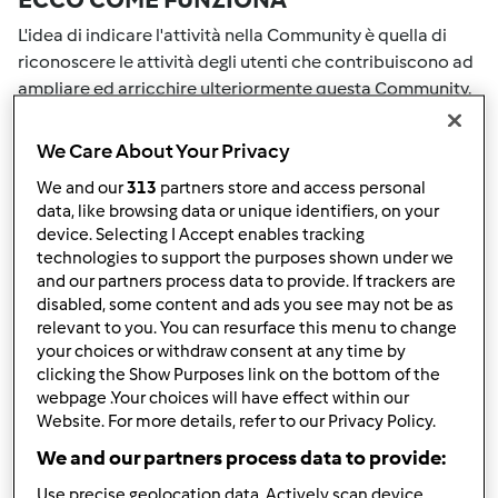
L'idea di indicare l'attività nella Community è quella di
riconoscere le attività degli utenti che contribuiscono ad
ampliare ed arricchire ulteriormente questa Community.
Tutte le Tue attività nella Community saranno
ricompensate con dei punti. Con il raggiungimento di
We Care About Your Privacy
certo punteggio, passerai automaticamente al grado
We and our
313
partners store and access personal
successivo. Il numero all'interno del grembiule accanto al
data, like browsing data or unique identifiers, on your
tuo nome Utente indicherà il tuo grado attuale.
device. Selecting I Accept enables tracking
technologies to support the purposes shown under we
COME PUOI OTTENERE PUNTI PER LA
and our partners process data to provide. If trackers are
disabled, some content and ads you see may not be as
TUA ATTIVITA'
relevant to you. You can resurface this menu to change
your choices or withdraw consent at any time by
Eseguendo una delle azioni elencate di seguito è possibile
clicking the Show Purposes link on the bottom of the
raccogliere punti. Questi punti si sommeranno alla tuo
webpage .Your choices will have effect within our
punteggio attuale nella Community. Controlla la scala di
Website. For more details, refer to our Privacy Policy.
punteggio indicata sul grembiule per vedere quanti punti
We and our partners process data to provide:
ti servono per passare al grado successivo.
Use precise geolocation data. Actively scan device