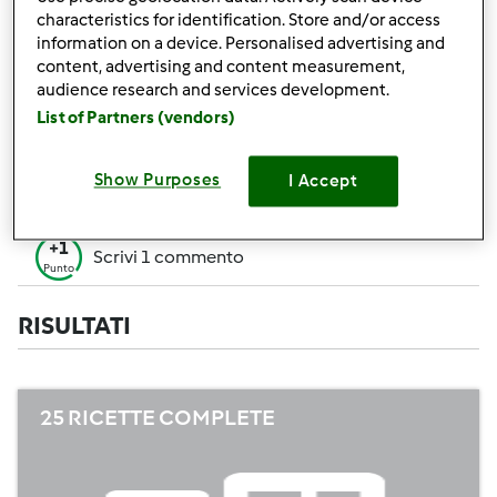
+50
characteristics for identification. Store and/or access
Vincitore di un contest
Punti
information on a device. Personalised advertising and
content, advertising and content measurement,
Creare 1 ricetta (tutti i campi= 10 p. Solo i
+10
audience research and services development.
campi obbligatori=5 p.)
Punti
List of Partners (vendors)
+1
Vota 1 ricetta
Punto
Show Purposes
I Accept
+1
Aggiungi 1 Amico
Punto
+1
Scrivi 1 commento
Punto
RISULTATI
25 RICETTE COMPLETE