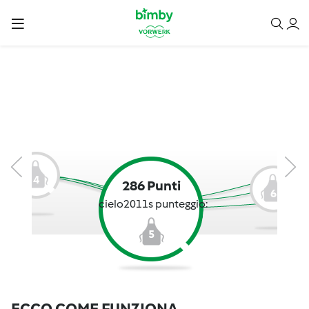
4
286 Punti
6
cielo2011s punteggio:
5
ECCO COME FUNZIONA