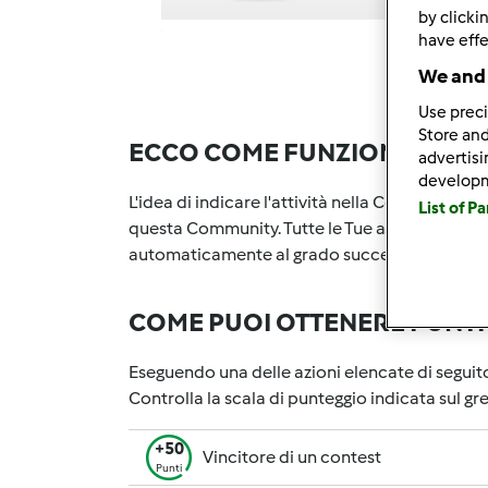
by clicki
have effe
We and 
Use preci
Store and
ECCO COME FUNZIONA
advertis
develop
L'idea di indicare l'attività nella Community è
List of P
questa Community. Tutte le Tue attività nella
automaticamente al grado successivo. Il numer
COME PUOI OTTENERE PUNTI P
Eseguendo una delle azioni elencate di seguit
Controlla la scala di punteggio indicata sul g
+50
Vincitore di un contest
Punti