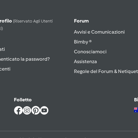
Profilo
Forum
(riservato Agli Utenti
i)
Avvisi e Comunicazioni
Bimby ®
ati
Conosciamoci
menticato la password?
Assistenza
centi
Regole del Forum & Netiquet
Folletto
B