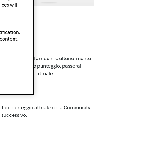
ces will
.
ification.
 content,
no ad ampliare ed arricchire ulteriormente
gimento di certo punteggio, passerai
rà il tuo grado attuale.
la tuo punteggio attuale nella Community.
o successivo.