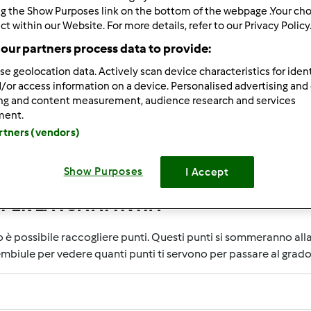
ng the Show Purposes link on the bottom of the webpage .Your choi
ct within our Website. For more details, refer to our Privacy Policy
our partners process data to provide:
se geolocation data. Actively scan device characteristics for ident
/or access information on a device. Personalised advertising and
ing and content measurement, audience research and services
ment.
 quella di riconoscere le attività degli utenti che contribuisco
artners (vendors)
 Community saranno ricompensate con dei punti. Con il raggiun
o all'interno del grembiule accanto al tuo nome Utente indiche
Show Purposes
I Accept
ER LA TUA ATTIVITA'
o è possibile raccogliere punti. Questi punti si sommeranno al
rembiule per vedere quanti punti ti servono per passare al grad