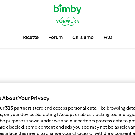
Ricette
Forum
Chi siamo
FAQ
 About Your Privacy
our
315
partners store and access personal data, like browsing dat
2.979 P
rs, on your device. Selecting I Accept enables tracking technologi
Katia_trcs pu
he purposes shown under we and our partners process data to prov
6
are disabled, some content and ads you see may not be as relevan
5
7
8
esurface this menu to change your choices or withdraw consent a