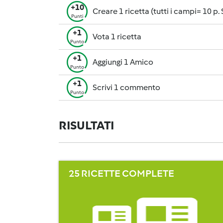
+10
Creare 1 ricetta (tutti i campi= 10 p.
Punti
+1
Vota 1 ricetta
Punto
+1
Aggiungi 1 Amico
Punto
+1
Scrivi 1 commento
Punto
RISULTATI
25 RICETTE COMPLETE