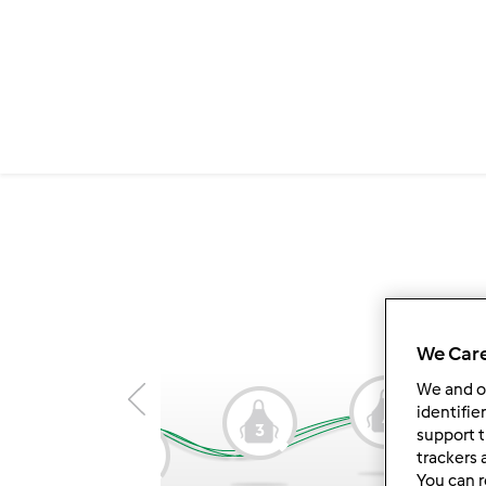
We Care
We and 
identifie
4
3
support t
1
trackers 
2
You can r