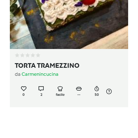
TORTA TRAMEZZINO
da
Carmenincucina
0
2
facile
--
50