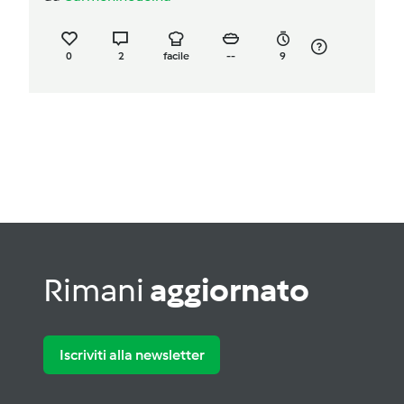
0
2
facile
--
9
Rimani
aggiornato
Iscriviti alla newsletter