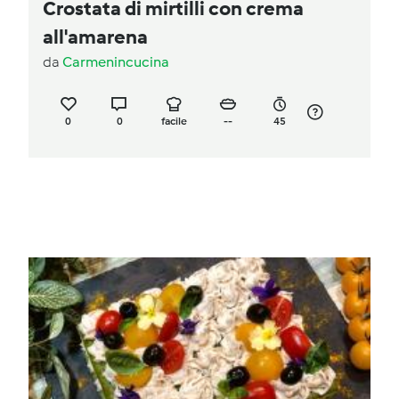
Crostata di mirtilli con crema
all'amarena
da
Carmenincucina
0
0
facile
--
45