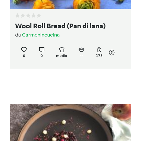
Wool Roll Bread (Pan di lana)
da
Carmenincucina
0
0
medio
--
175