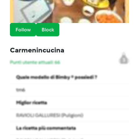
Follow
Block
Carmenincucina
3
Punti utente attuali: 66
Quale modello di Bimby ® possiedi ?
tm6
Miglior ricetta
RAVIOLI GALLURESI (Puligioni)
La ricetta più commentata