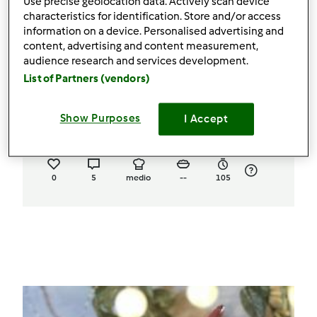
Use precise geolocation data. Actively scan device
characteristics for identification. Store and/or access
information on a device. Personalised advertising and
content, advertising and content measurement,
audience research and services development.
List of Partners (vendors)
RAVIOLI GALLURESI (Puligioni)
Show Purposes
I Accept
da
Carmenincucina
0
5
medio
--
105