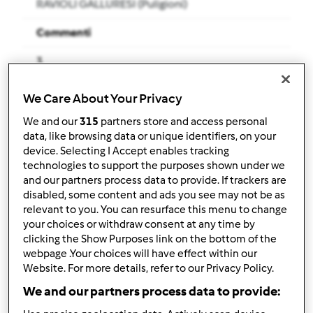
RAVIOLI GALLURESI (Puligioni)
Commenti
3
We Care About Your Privacy
Ricette
(7)
We and our
315
partners store and access personal
Mostra tutto
data, like browsing data or unique identifiers, on your
Crea nuova ricetta
device. Selecting I Accept enables tracking
technologies to support the purposes shown under we
and our partners process data to provide. If trackers are
disabled, some content and ads you see may not be as
relevant to you. You can resurface this menu to change
your choices or withdraw consent at any time by
clicking the Show Purposes link on the bottom of the
webpage .Your choices will have effect within our
Website. For more details, refer to our Privacy Policy.
We and our partners process data to provide: