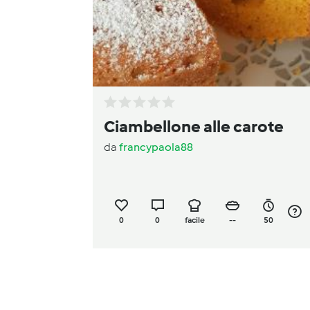
Ciambellone alle carote
da
francypaola88
0
0
facile
--
50