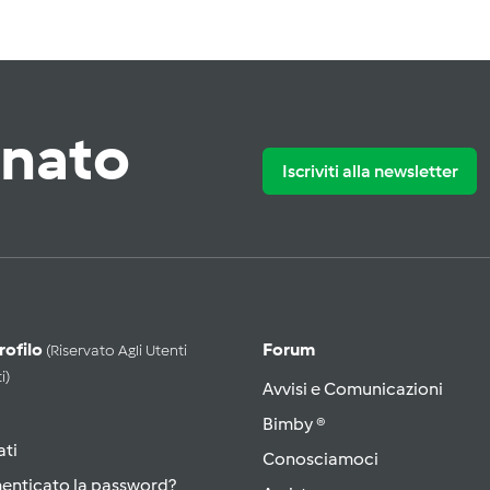
rnato
Iscriviti alla newsletter
Profilo
Forum
(riservato Agli Utenti
i)
Avvisi e Comunicazioni
Bimby ®
ati
Conosciamoci
menticato la password?