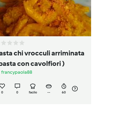
asta chi vrocculi arriminata
( pasta con cavolfiori )
a
francypaola88
0
0
facile
--
60