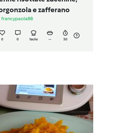
orgonzola e zafferano
a
francypaola88
0
0
facile
--
30