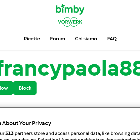
Ricette
Forum
Chi siamo
FAQ
francypaola8
low
Block
 About Your Privacy
our
313
partners store and access personal data, like browsing dat
rs, on your device. Selecting I Accept enables tracking technologi