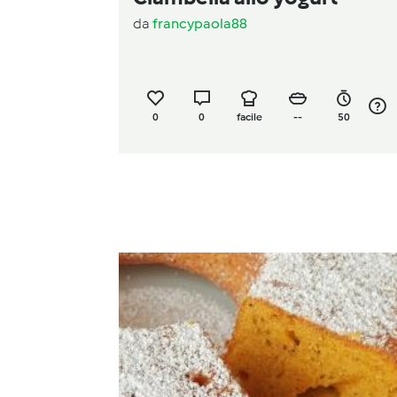
da
francypaola88
0
0
facile
--
50