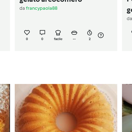
da
francypaola88
g
d
0
0
facile
--
2