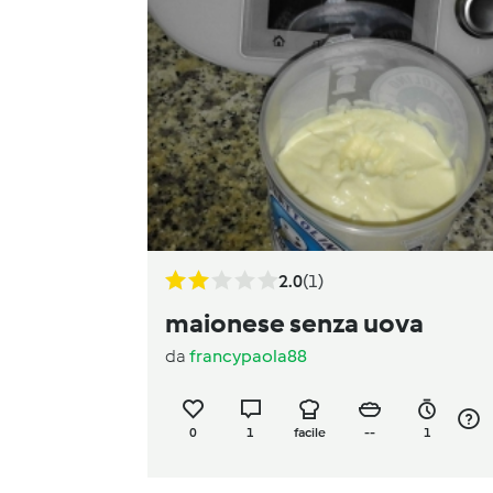
2.0
(1)
maionese senza uova
da
francypaola88
0
1
facile
--
1