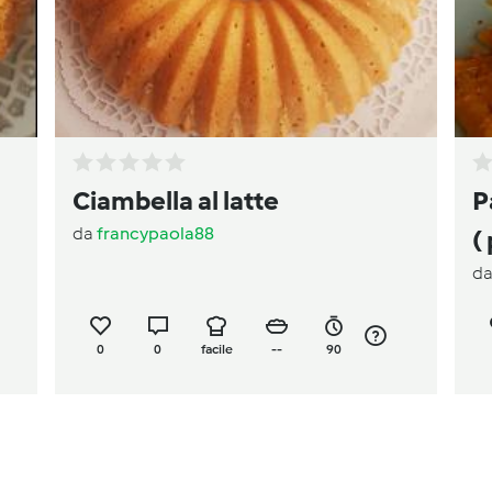
Ciambella al latte
P
da
francypaola88
d
0
0
facile
--
90