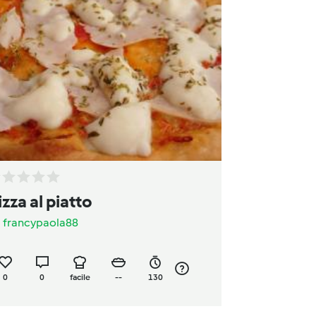
izza al piatto
a
francypaola88
0
0
facile
--
130