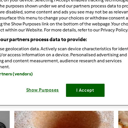
he purposes shown under we and our partners process data to prov
are disabled, some content and ads you see may not be as relevan
esurface this menu to change your choices or withdraw consent a
ng the Show Purposes link on the bottom of the webpage .Your choi
ct within our Website. For more details, refer to our Privacy Policy
Thermomix 
our partners process data to provide:
se geolocation data. Actively scan device characteristics for ident
maionese s
/or access information on a device. Personalised advertising and
ing and content measurement, audience research and services
maionese s
ment.
0
artners (vendors)
Show Purposes
I Accept
Crea nuova ri