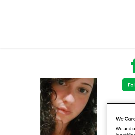
Salta al contenuto principale
Fol
We Care
We and 
identifie