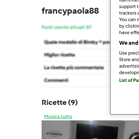
support t
francypaola88
trackers 
You can r
by clicki
Punti utente attuali: 87
have effe
Quale modello di Bimby ® possiedi ?
We and 
Use preci
Miglior ricetta
Store and
advertis
La ricetta più commentata
develop
Commenti
List of P
Ricette
(9)
Mostra tutto