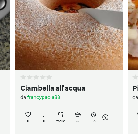
Ciambella all'acqua
P
da
francypaola88
d
0
0
facile
--
55