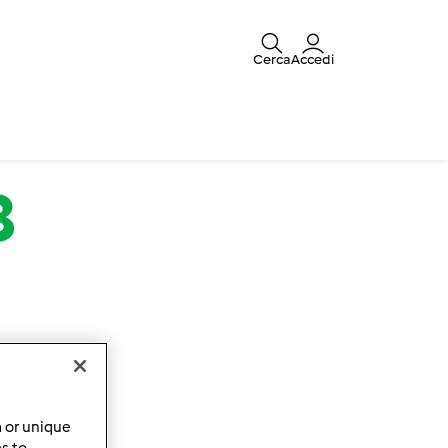
Cerca
Accedi
8
a or unique
es to