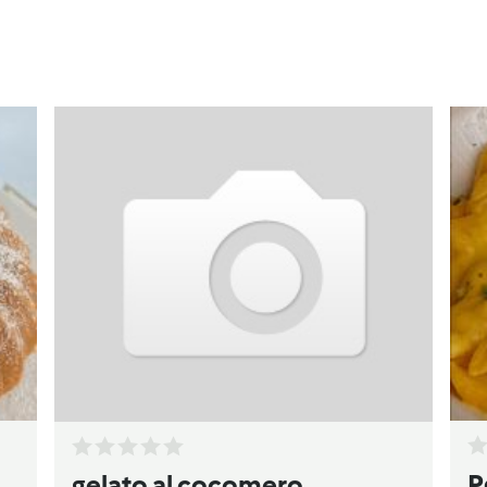
P
gelato al cocomero