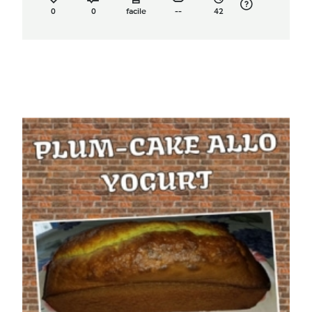
0
0
facile
--
42