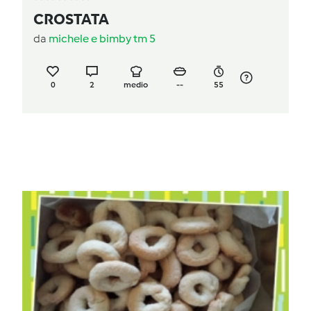
CROSTATA
da
michele e bimby tm 5
0
2
medio
--
55