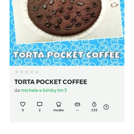
TORTA POCKET COFFEE
da
michele e bimby tm 5
0
2
medio
--
135