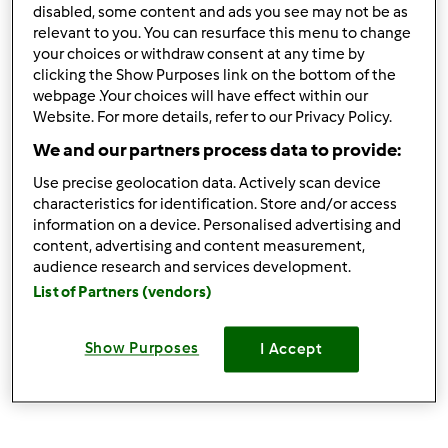
disabled, some content and ads you see may not be as
relevant to you. You can resurface this menu to change
your choices or withdraw consent at any time by
clicking the Show Purposes link on the bottom of the
webpage .Your choices will have effect within our
Website. For more details, refer to our Privacy Policy.
We and our partners process data to provide:
4.5
(2)
Use precise geolocation data. Actively scan device
CROSTATA MORBIDA ALLA
characteristics for identification. Store and/or access
information on a device. Personalised advertising and
NUTELLA
content, advertising and content measurement,
da
michele e bimby tm 5
audience research and services development.
List of Partners (vendors)
0
4
facile
--
38
Show Purposes
I Accept