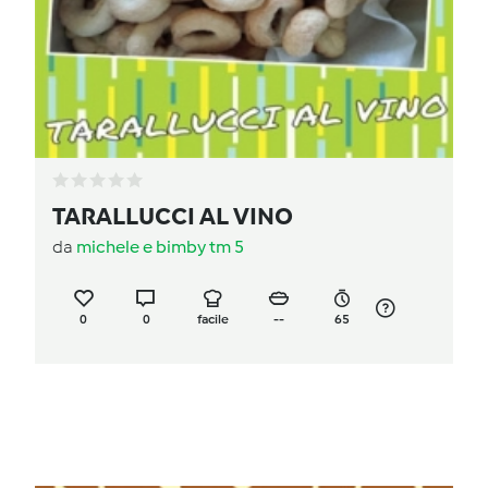
TARALLUCCI AL VINO
da
michele e bimby tm 5
0
0
facile
--
65