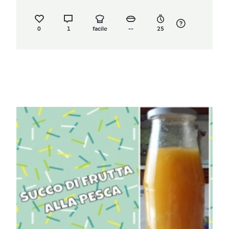
0
1
facile
--
25