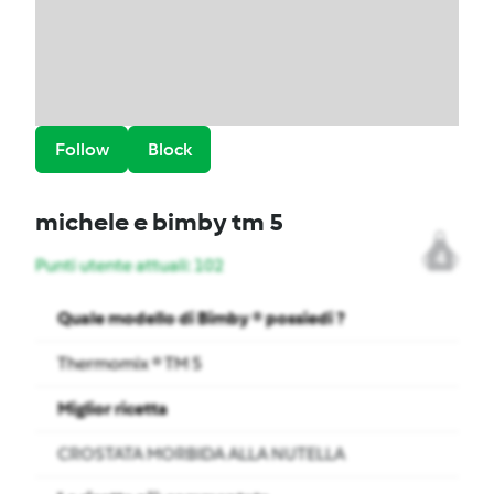
Follow
Block
michele e bimby tm 5
4
Punti utente attuali: 102
Quale modello di Bimby ® possiedi ?
Thermomix ® TM 5
Miglior ricetta
CROSTATA MORBIDA ALLA NUTELLA