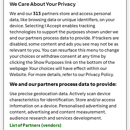
We Care About Your Privacy
We and our
313
partners store and access personal
data, like browsing data or unique identifiers, on your
device. Selecting I Accept enables tracking
Follow
Block
technologies to support the purposes shown under we
and our partners process data to provide. If trackers are
disabled, some content and ads you see may not be as
susi
relevant to you. You can resurface this menu to change
2
your choices or withdraw consent at any time by
Punti utente attuali: 27
clicking the Show Purposes link on the bottom of the
webpage .Your choices will have effect within our
Quale modello di Bimby ® possiedi ?
Website. For more details, refer to our Privacy Policy.
We and our partners process data to provide:
tm6
Use precise geolocation data. Actively scan device
Miglior ricetta
characteristics for identification. Store and/or access
information on a device. Personalised advertising and
Bianco mangiare di riso (vegan)
content, advertising and content measurement,
audience research and services development.
La ricetta più commentata
List of Partners (vendors)