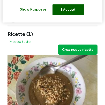
Bianco mangiare di riso (vegan)
Show Purposes
I Accept
Commenti
2
Ricette
(1)
Mostra tutto
Crea nuova ricetta