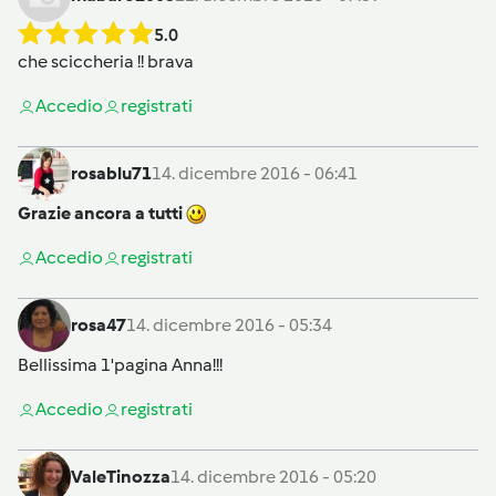
5.0
che sciccheria !! brava
Accedi
o
registrati
rosablu71
14. dicembre 2016 - 06:41
Grazie ancora a tutti
Accedi
o
registrati
rosa47
14. dicembre 2016 - 05:34
Bellissima 1'pagina Anna!!!
Accedi
o
registrati
ValeTinozza
14. dicembre 2016 - 05:20