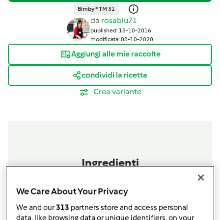
Bimby ® TM 31
da
rosablu71
published: 18-10-2016
modificata: 08-10-2020
Aggiungi alle mie raccolte
condividi la ricetta
Crea variante
Ingredienti
Bigne' aperti delle Feste con 3 Mousse
We Care About Your Privacy
(Natale )
We and our
313
partners store and access personal
200
grammi
di lenticchie gia lessate (io ho preso
data, like browsing data or unique identifiers, on your