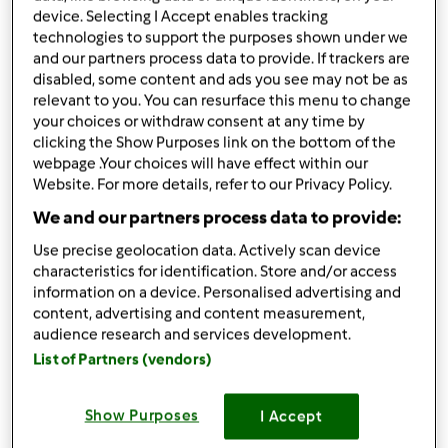
device. Selecting I Accept enables tracking
quelle cotte al vapore )
technologies to support the purposes shown under we
1
spicchio
di aglio
and our partners process data to provide. If trackers are
1
rametto
di rosmarino
disabled, some content and ads you see may not be as
70
grammi
di brodo vegetale
relevant to you. You can resurface this menu to change
sale fine q.b.
your choices or withdraw consent at any time by
100
grammi
di gorgonzola dolce morbido
clicking the Show Purposes link on the bottom of the
50
grammi
di yogurt greco
webpage .Your choices will have effect within our
Website. For more details, refer to our Privacy Policy.
20
grammi
di noci tritate anche
grossolanamente
We and our partners process data to provide:
100
grammi
di salmone affumicato
Use precise geolocation data. Actively scan device
50
grammi
di philadelphia
characteristics for identification. Store and/or access
e buccia di limone gratt q,.b.
information on a device. Personalised advertising and
5
mezze noci
content, advertising and content measurement,
50
grammi
di miele
audience research and services development.
1
fetta
di cotechino gia cotto e qualche ciuffo di
List of Partners (vendors)
rosmarino
15
chicchi di melagrana e buccia gratt di limone
Show Purposes
I Accept
solo parte gialla