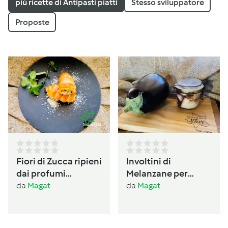
più ricette di Antipasti piatti
Stesso sviluppatore
Proposte
Fiori di Zucca ripieni
Involtini di
dai profumi
Melanzane per
Ogliastrini
antipasto /conserva
da
Magat
da
Magat
per l’inverno