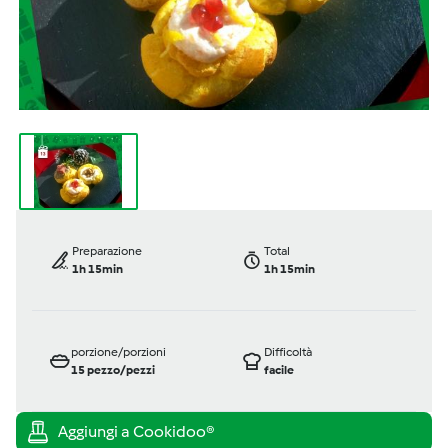
Preparazione
Total
1h 15min
1h 15min
porzione/porzioni
Difficoltà
15
pezzo/pezzi
facile