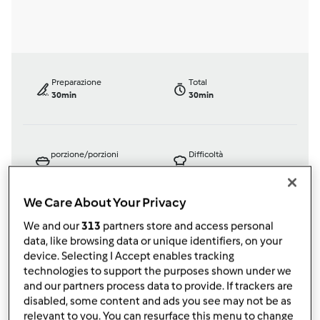
Preparazione
Total
30min
30min
porzione/porzioni
Difficoltà
--
--
--
We Care About Your Privacy
We and our
313
partners store and access personal
Bimby ® TM 31
data, like browsing data or unique identifiers, on your
da
Ospite
device. Selecting I Accept enables tracking
published: 19-07-2012
technologies to support the purposes shown under we
modificata: 11-12-2012
and our partners process data to provide. If trackers are
disabled, some content and ads you see may not be as
Aggiungi alle mie raccolte
relevant to you. You can resurface this menu to change