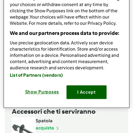
your choices or withdraw consent at any time by
condividi la ricetta
clicking the Show Purposes link on the bottom of the
webpage .Your choices will have effect within our
Website. For more details, refer to our Privacy Policy.
We and our partners process data to provide:
Use precise geolocation data. Actively scan device
characteristics for identification. Store and/or access
Ingredienti
information on a device. Personalised advertising and
500 gr Alcool Puro
content, advertising and content measurement,
500 gr Zucchero
audience research and services development.
500 gr Caffè Espresso
List of Partners (vendors)
Aggiungi alla lista della spesa
Show Purposes
I Accept
Accessori che ti serviranno
Spatola
acquista