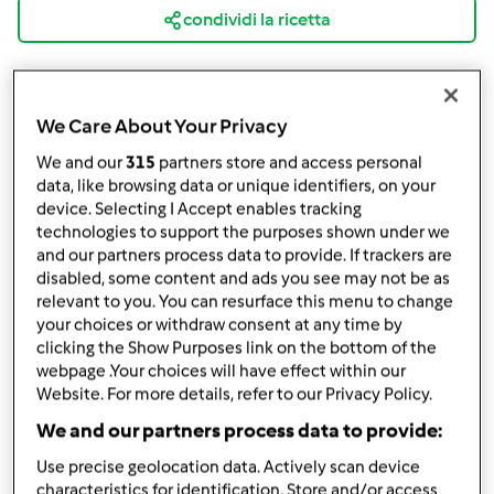
condividi la ricetta
We Care About Your Privacy
We and our
315
partners store and access personal
Ingredienti
data, like browsing data or unique identifiers, on your
device. Selecting I Accept enables tracking
400 gr.di ghiaccio
technologies to support the purposes shown under we
100 gr.di zucchero
and our partners process data to provide. If trackers are
1/2 misurino di caffè solubile
disabled, some content and ads you see may not be as
relevant to you. You can resurface this menu to change
1 misurino di latte freddo
your choices or withdraw consent at any time by
Aggiungi alla lista della spesa
clicking the Show Purposes link on the bottom of the
webpage .Your choices will have effect within our
Website. For more details, refer to our Privacy Policy.
We and our partners process data to provide:
Accessori che ti serviranno
Use precise geolocation data. Actively scan device
Spatola
characteristics for identification. Store and/or access