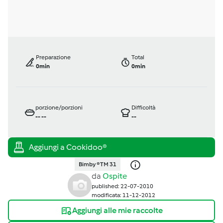
Preparazione
Total
0min
0min
porzione/porzioni
Difficoltà
--
--
--
Bimby ® TM 31
da
Ospite
published: 22-07-2010
modificata: 11-12-2012
Aggiungi alle mie raccolte