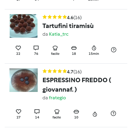
4.6
(16)
Tartufini tiramisù
da
Katia_trc
22
76
facile
18
15min
4.7
(16)
ESPRESSINO FREDDO (
giovannaf. )
da
frategio
27
14
facile
10