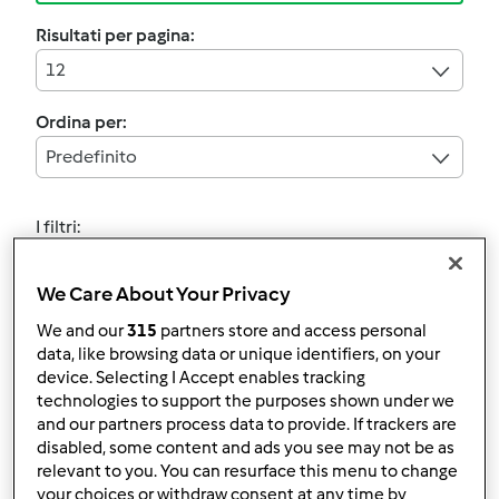
Risultati per pagina:
12
Ordina per:
Predefinito
I filtri:
Congelamento
We Care About Your Privacy
Annulla
We and our
315
partners store and access personal
data, like browsing data or unique identifiers, on your
device. Selecting I Accept enables tracking
4.8
(4)
technologies to support the purposes shown under we
Testata ufficialmente
and our partners process data to provide. If trackers are
Gelato al cioccolato
disabled, some content and ads you see may not be as
relevant to you. You can resurface this menu to change
da
Team Bimby
your choices or withdraw consent at any time by