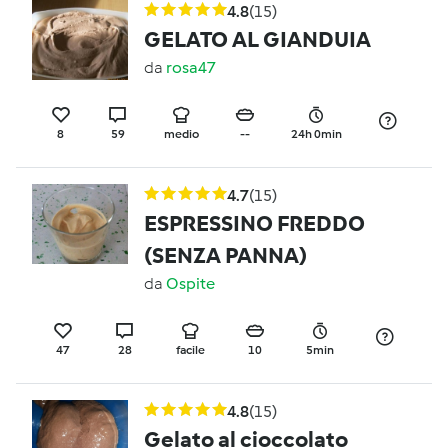
4.8
(15)
GELATO AL GIANDUIA
da
rosa47
8
59
medio
--
24h 0min
4.7
(15)
ESPRESSINO FREDDO
(SENZA PANNA)
da
Ospite
47
28
facile
10
5min
4.8
(15)
Gelato al cioccolato