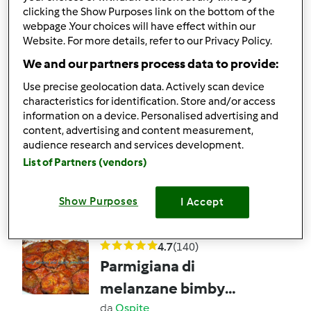
clicking the Show Purposes link on the bottom of the
webpage .Your choices will have effect within our
9
5
facile
8
5min
Website. For more details, refer to our Privacy Policy.
We and our partners process data to provide:
5.0
(2)
Use precise geolocation data. Actively scan device
Testata ufficialmente
characteristics for identification. Store and/or access
Granita di melone con
information on a device. Personalised advertising and
content, advertising and content measurement,
prosciutto
audience research and services development.
da
Team Bimby
List of Partners (vendors)
Show Purposes
I Accept
6
1
facile
6
3h 0min
4.7
(140)
Parmigiana di
melanzane bimby
(cotta al forno)
da
Ospite