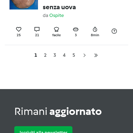
senza uova
da
Ospite
25
21
facile
3
8min
1
2
3
4
5
Rimani
aggiornato
Iscriviti alla newsletter