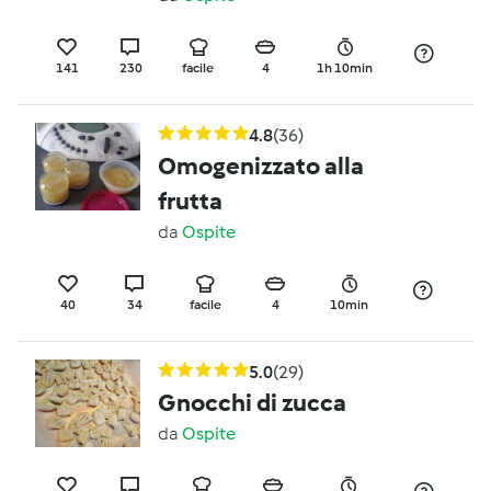
141
230
facile
4
1h 10min
4.8
(36)
Omogenizzato alla
frutta
da
Ospite
40
34
facile
4
10min
5.0
(29)
Gnocchi di zucca
da
Ospite