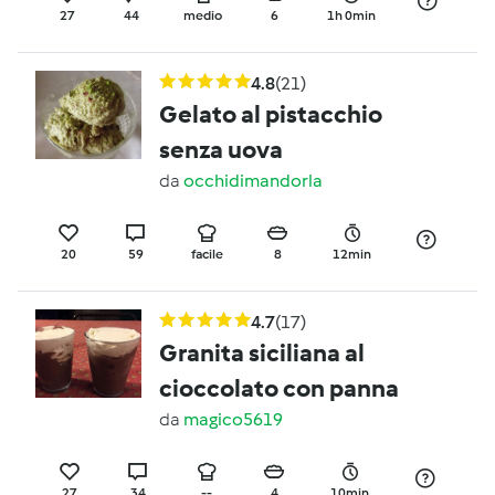
27
44
medio
6
1h 0min
4.8
(21)
Gelato al pistacchio
senza uova
da
occhidimandorla
20
59
facile
8
12min
4.7
(17)
Granita siciliana al
cioccolato con panna
da
magico5619
27
34
--
4
10min