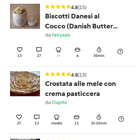
4.8
(15)
Biscotti Danesi al
Cocco (Danish Butter
Cookies)
da
fairysab
13
27
--
6
30min
4.8
(13)
Crostata alle mele con
crema pasticcera
da
Ospite
27
12
medio
12
2h 25min