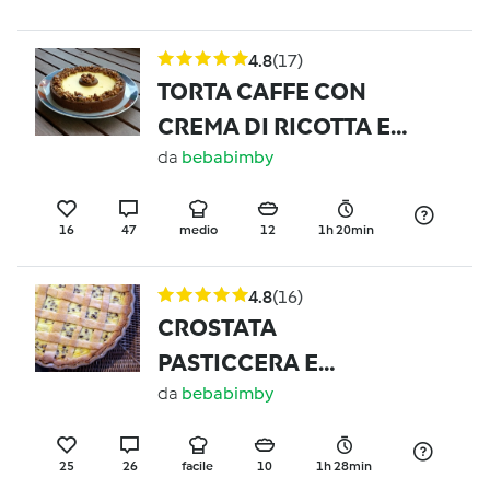
4.8
(17)
TORTA CAFFE CON
CREMA DI RICOTTA E
CROCCANTE ALLE
da
bebabimby
NOCCIOLE
16
47
medio
12
1h 20min
4.8
(16)
CROSTATA
PASTICCERA E
RICOTTA
da
bebabimby
25
26
facile
10
1h 28min