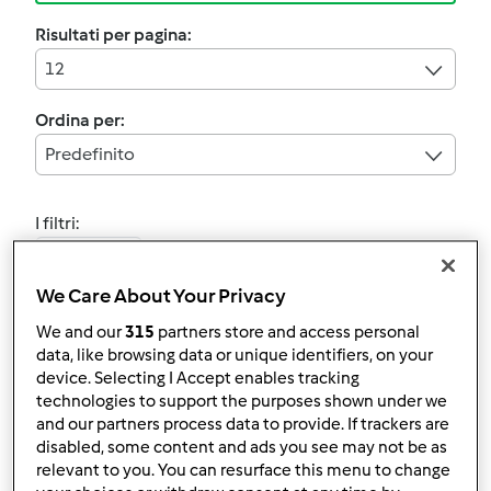
Risultati per pagina:
12
Ordina per:
Predefinito
I filtri:
Crostate
We Care About Your Privacy
Annulla
We and our
315
partners store and access personal
data, like browsing data or unique identifiers, on your
device. Selecting I Accept enables tracking
Testata ufficialmente
technologies to support the purposes shown under we
CROSTATA
and our partners process data to provide. If trackers are
disabled, some content and ads you see may not be as
AUTUNNALE
relevant to you. You can resurface this menu to change