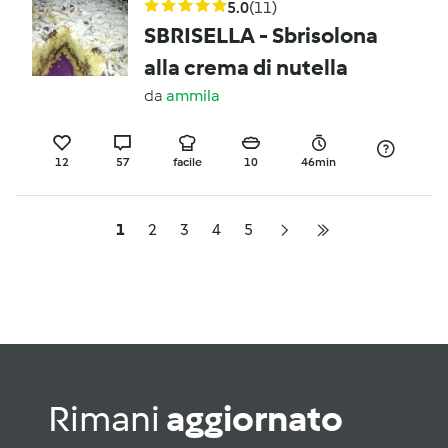
5.0
(11)
SBRISELLA - Sbrisolona
alla crema di nutella
da
ammila
12
57
facile
10
46min
1
2
3
4
5
Rimani
aggiornato