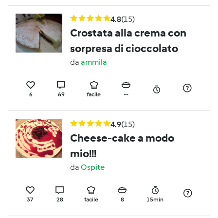
4.8
(15)
Crostata alla crema con
sorpresa di cioccolato
da
ammila
6
69
facile
--
4.9
(15)
Cheese-cake a modo
mio!!!
da
Ospite
37
28
facile
8
15min