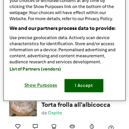
your choices or withdraw consent at any time by
da
Team Bimby
clicking the Show Purposes link on the bottom of the
webpage .Your choices will have effect within our
Website. For more details, refer to our Privacy Policy.
0
2
facile
10
35min
We and our partners process data to provide:
Use precise geolocation data. Actively scan device
characteristics for identification. Store and/or access
Testata ufficialmente
information on a device. Personalised advertising and
Torta di frutta
content, advertising and content measurement,
da
Ospite
audience research and services development.
List of Partners (vendors)
0
0
facile
--
40min
Show Purposes
I Accept
4.9
(30)
Torta frolla all'albicocca
da
Ospite