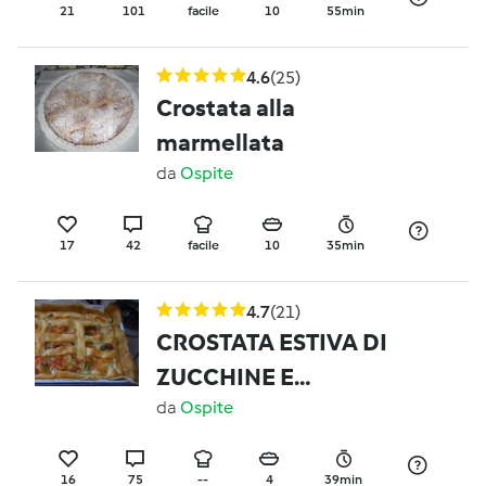
21
101
facile
10
55min
4.6
(25)
Crostata alla
marmellata
da
Ospite
17
42
facile
10
35min
4.7
(21)
CROSTATA ESTIVA DI
ZUCCHINE E
MOZZARELLA
da
Ospite
16
75
--
4
39min