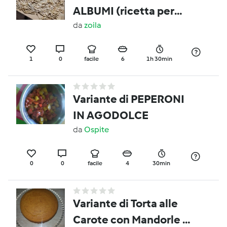
ALBUMI (ricetta per
smaltire gli albumi)
da
zoila
1
0
facile
6
1h 30min
Variante di PEPERONI
IN AGODOLCE
da
Ospite
0
0
facile
4
30min
Variante di Torta alle
Carote con Mandorle e