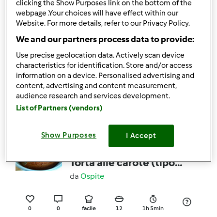
clicking the Show Purposes link on the bottom of the
0
0
medio
12
7h 0min
webpage .Your choices will have effect within our
Website. For more details, refer to our Privacy Policy.
We and our partners process data to provide:
Uova barzotte con
Use precise geolocation data. Actively scan device
funghi e patate
characteristics for identification. Store and/or access
information on a device. Personalised advertising and
da
Magat
content, advertising and content measurement,
audience research and services development.
List of Partners (vendors)
0
0
facile
2
45min
Show Purposes
I Accept
Variante al limone di
Torta alle carote (tipo
camilla)
da
Ospite
0
0
facile
12
1h 5min