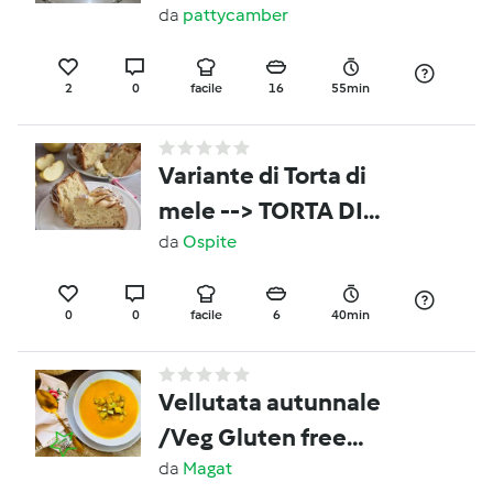
Noci (SANA)
da
pattycamber
2
0
facile
16
55min
Variante di Torta di
mele --> TORTA DI
MELE DELLA NONNA
da
Ospite
(SENZA BURRO)
0
0
facile
6
40min
Vellutata autunnale
/Veg Gluten free
Lactos free
da
Magat