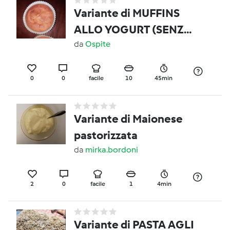
Variante di MUFFINS
ALLO YOGURT (SENZA
GLUTINE)
da
Ospite
0
0
facile
10
45min
Variante di Maionese
pastorizzata
da
mirka.bordoni
2
0
facile
1
4min
Variante di PASTA AGLI