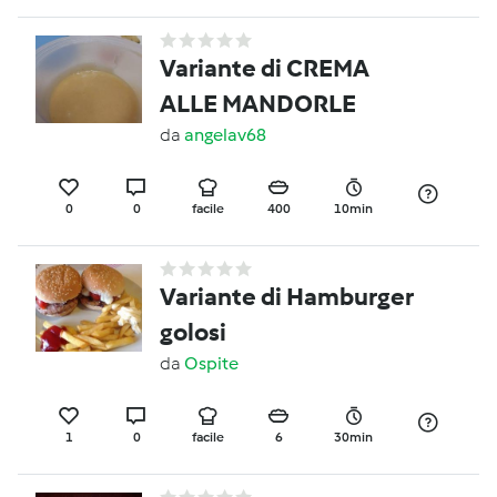
Variante di CREMA
ALLE MANDORLE
da
angelav68
0
0
facile
400
10min
Variante di Hamburger
golosi
da
Ospite
1
0
facile
6
30min