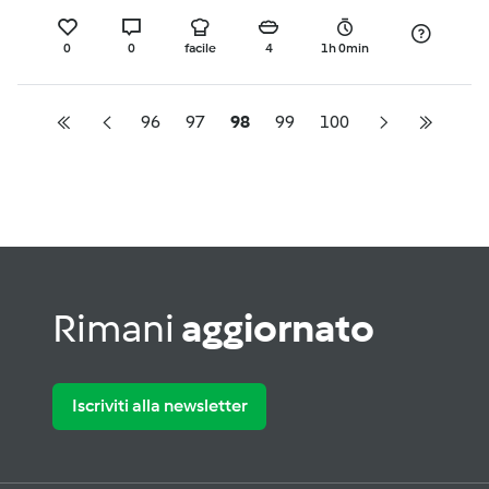
0
0
facile
4
1h 0min
96
97
98
99
100
Rimani
aggiornato
Iscriviti alla newsletter