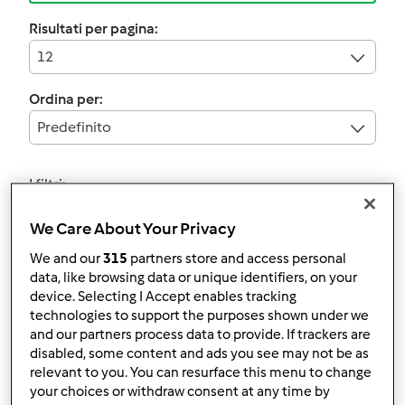
Risultati per pagina:
12
Ordina per:
Predefinito
I filtri:
Festa del papà
We Care About Your Privacy
Annulla
We and our
315
partners store and access personal
data, like browsing data or unique identifiers, on your
device. Selecting I Accept enables tracking
technologies to support the purposes shown under we
Treccia tricolore
and our partners process data to provide. If trackers are
da
Simona_salviaementuccia
disabled, some content and ads you see may not be as
relevant to you. You can resurface this menu to change
your choices or withdraw consent at any time by