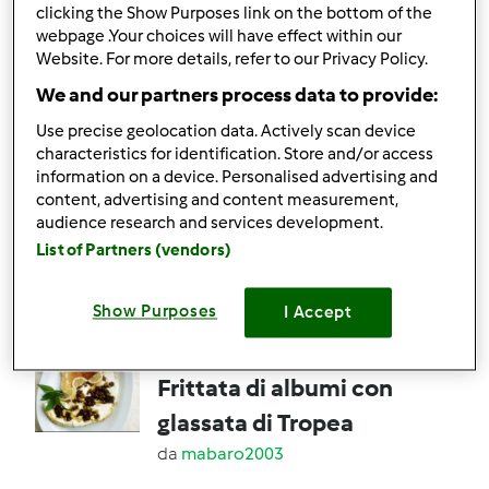
clicking the Show Purposes link on the bottom of the
webpage .Your choices will have effect within our
4
4
facile
12
3h 0min
Website. For more details, refer to our Privacy Policy.
We and our partners process data to provide:
5.0
(2)
Use precise geolocation data. Actively scan device
Cotolette di pollo
characteristics for identification. Store and/or access
information on a device. Personalised advertising and
aromatizzate
content, advertising and content measurement,
da
Ospite
audience research and services development.
List of Partners (vendors)
9
4
facile
6
Show Purposes
I Accept
5.0
(2)
Frittata di albumi con
glassata di Tropea
da
mabaro2003