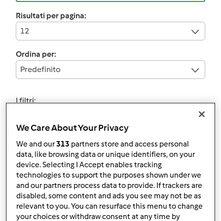
Risultati per pagina:
12
Ordina per:
Predefinito
I filtri:
Frittura
We Care About Your Privacy
Annulla
We and our
313
partners store and access personal
data, like browsing data or unique identifiers, on your
device. Selecting I Accept enables tracking
5.0
(2)
technologies to support the purposes shown under we
Ciambelline fritte al
and our partners process data to provide. If trackers are
disabled, some content and ads you see may not be as
profumo di cannella e
relevant to you. You can resurface this menu to change
vaniglia
da
angela270589
your choices or withdraw consent at any time by