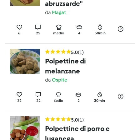
abruzsarde"
da
Magat
6
25
medio
4
30min
5.0
(1)
Polpettine di
melanzane
da
Ospite
22
22
facile
2
30min
5.0
(1)
Polpettine di porro e
luganega