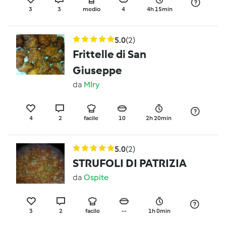
3
3
medio
4
4h 15min
5.0
(2)
Frittelle di San
Giuseppe
da
MIry
4
2
facile
10
2h 20min
5.0
(2)
STRUFOLI DI PATRIZIA
da
Ospite
3
2
facile
--
1h 0min