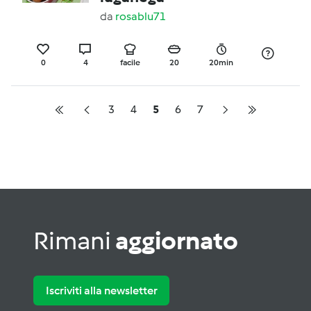
da
rosablu71
0
4
facile
20
20min
3
4
5
6
7
Rimani
aggiornato
Iscriviti alla newsletter