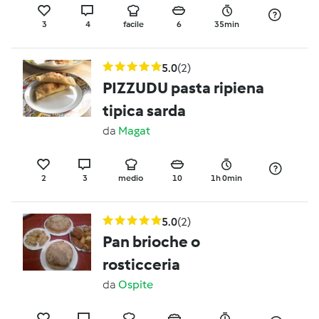
3
4
facile
6
35min
5.0
(2)
PIZZUDU pasta ripiena
tipica sarda
da
Magat
2
3
medio
10
1h 0min
5.0
(2)
Pan brioche o
rosticceria
da
Ospite