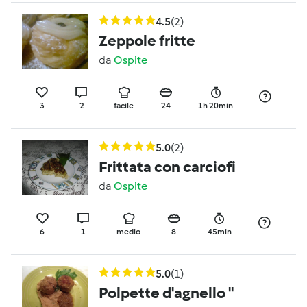
4.5
(2)
Zeppole fritte
da
Ospite
3
2
facile
24
1h 20min
5.0
(2)
Frittata con carciofi
da
Ospite
6
1
medio
8
45min
5.0
(1)
Polpette d'agnello "