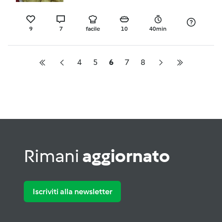
9
7
facile
10
40min
4
5
6
7
8
Rimani
aggiornato
Iscriviti alla newsletter