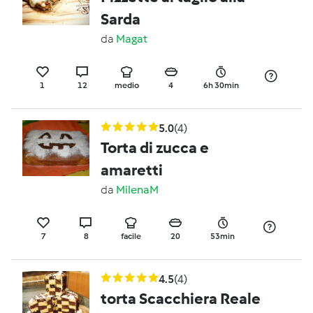
Sarda
da
Magat
1
12
medio
4
6h 30min
5.0
(4)
Torta di zucca e
amaretti
da
MilenaM
7
8
facile
20
53min
4.5
(4)
torta Scacchiera Reale