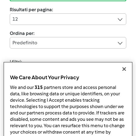
Risultati per pagina:
12
Ordina per:
Predefinito
I filtri:
Halloween/Tutti i Santi
We Care About Your Privacy
Annulla
We and our
315
partners store and access personal
data, like browsing data or unique identifiers, on your
device. Selecting I Accept enables tracking
4.6
(5)
technologies to support the purposes shown under we
Pizza in stile pizzeria
and our partners process data to provide. If trackers are
disabled, some content and ads you see may not be as
da
Ospite
relevant to you. You can resurface this menu to change
your choices or withdraw consent at any time by