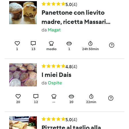
5.0
(4)
Panettone con lievito
madre, ricetta Massari
adattata al bimby e alla
da
Magat
preparazione casalinga
1
13
medio
1
24h 50min
4.8
(4)
I miei Dais
da
Ospite
20
12
--
20
22min
5.0
(4)
Pizzette al taglio alla