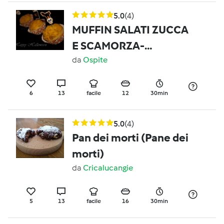
5.0
(4)
MUFFIN SALATI ZUCCA
E SCAMORZA-
HALLOWEEN
da
Ospite
6
13
facile
12
30min
5.0
(4)
Pan dei morti (Pane dei
morti)
da
Cricalucangie
5
13
facile
16
30min