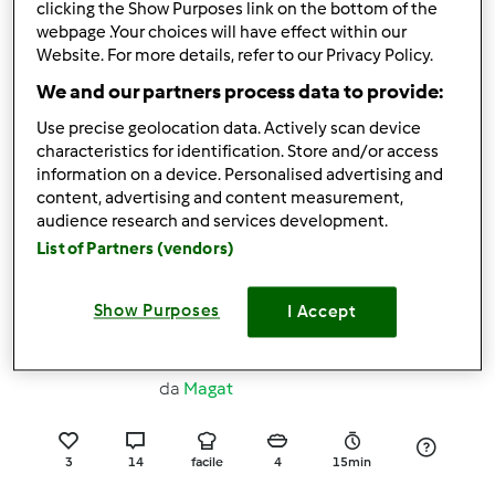
clicking the Show Purposes link on the bottom of the
17
3
facile
4
3h 50min
webpage .Your choices will have effect within our
Website. For more details, refer to our Privacy Policy.
5.0
(4)
We and our partners process data to provide:
Risotto Halloween
Use precise geolocation data. Actively scan device
da
ammila
characteristics for identification. Store and/or access
information on a device. Personalised advertising and
content, advertising and content measurement,
audience research and services development.
4
22
facile
4
25min
List of Partners (vendors)
5.0
(4)
Show Purposes
I Accept
Pennette pistacchio
ricotta e pancetta
da
Magat
3
14
facile
4
15min