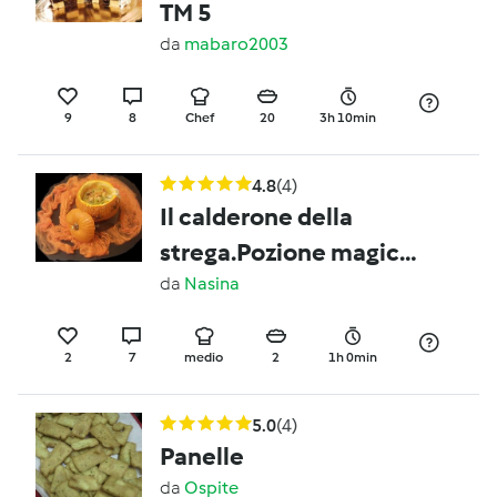
TM 5
da
mabaro2003
9
8
Chef
20
3h 10min
4.8
(4)
Il calderone della
strega.Pozione magica
occhi di lucertola, code
da
Nasina
di serpente, lombrichi
di mare e ragni da
2
7
medio
2
1h 0min
compagnia.Contest
Halloween
5.0
(4)
Panelle
da
Ospite