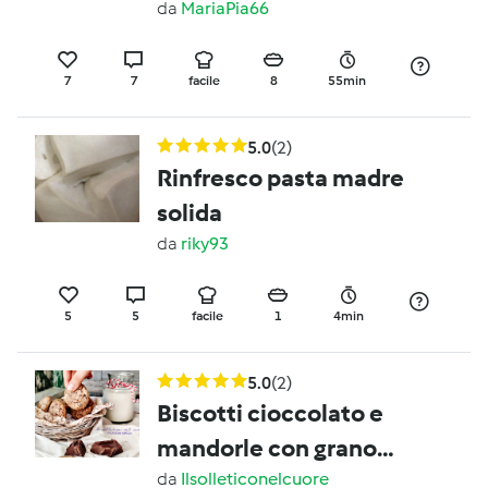
da
MariaPia66
7
7
facile
8
55min
5.0
(2)
Rinfresco pasta madre
solida
da
riky93
5
5
facile
1
4min
5.0
(2)
Biscotti cioccolato e
mandorle con grano
saraceno
da
Ilsolleticonelcuore