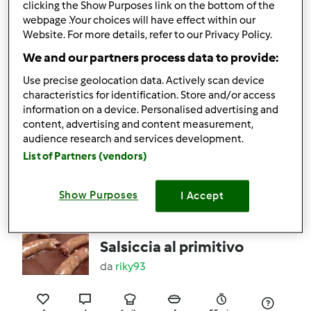
clicking the Show Purposes link on the bottom of the
webpage .Your choices will have effect within our
Website. For more details, refer to our Privacy Policy.
9
7
facile
12
50min
We and our partners process data to provide:
4.6
(5)
Use precise geolocation data. Actively scan device
Sugo della nonna
characteristics for identification. Store and/or access
information on a device. Personalised advertising and
pomodoro e basilico
content, advertising and content measurement,
da
Ospite
audience research and services development.
List of Partners (vendors)
10
5
facile
15
50min
Show Purposes
I Accept
5.0
(4)
Salsiccia al primitivo
da
riky93