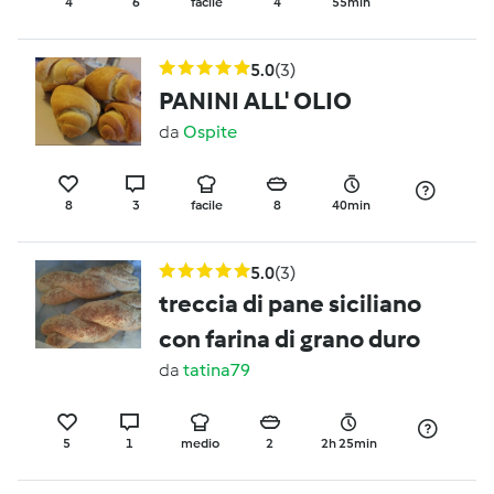
4
6
facile
4
55min
5.0
(3)
PANINI ALL' OLIO
da
Ospite
8
3
facile
8
40min
5.0
(3)
treccia di pane siciliano
con farina di grano duro
da
tatina79
5
1
medio
2
2h 25min