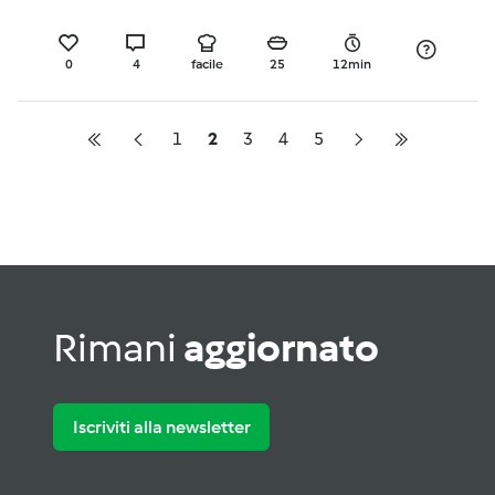
0
4
facile
25
12min
1
2
3
4
5
Rimani
aggiornato
Iscriviti alla newsletter