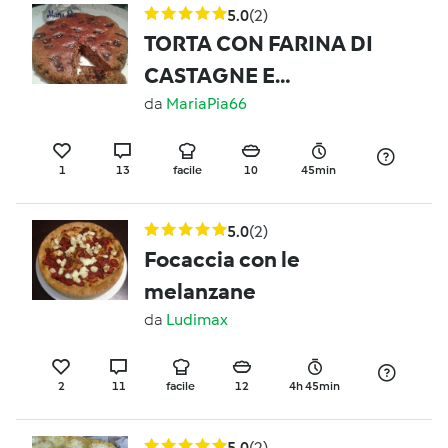
5.0
(2)
TORTA CON FARINA DI
CASTAGNE E
CIOCCOLATO
da
MariaPia66
1
13
facile
10
45min
5.0
(2)
Focaccia con le
melanzane
da
Ludimax
2
11
facile
12
4h 45min
5.0
(2)