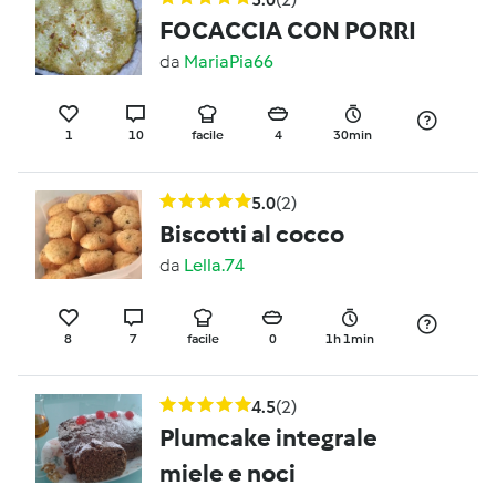
FOCACCIA CON PORRI
da
MariaPia66
1
10
facile
4
30min
5.0
(2)
Biscotti al cocco
da
Lella.74
8
7
facile
0
1h 1min
4.5
(2)
Plumcake integrale
miele e noci