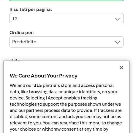
Risultati per pagina:
12
Ordina per:
Predefinito
I filtri:
Ramadam
We Care About Your Privacy
Annulla
We and our
315
partners store and access personal
data, like browsing data or unique identifiers, on your
device. Selecting I Accept enables tracking
4.6
(5)
technologies to support the purposes shown under we
TORTA SOFFICE AL
and our partners process data to provide. If trackers are
disabled, some content and ads you see may not be as
CIOCCOLATO
relevant to you. You can resurface this menu to change
da
riky93
your choices or withdraw consent at any time by