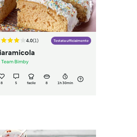
4.0
(1)
Testata ufficialmente
iaramicola
a
Team Bimby
8
5
facile
8
1h 30min