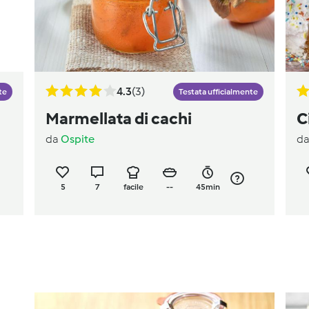
4.3
(3)
te
Testata ufficialmente
Marmellata di cachi
C
da
Ospite
d
5
7
facile
--
45min