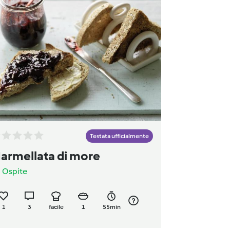
Testata ufficialmente
armellata di more
a
Ospite
1
3
facile
1
55min