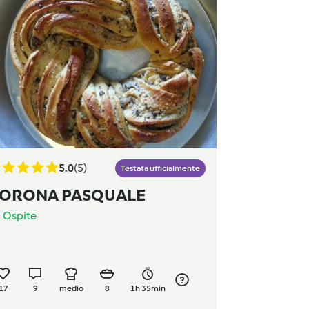
5.0
(5)
Testata ufficialmente
ORONA PASQUALE
a
Ospite
17
9
medio
8
1h 35min