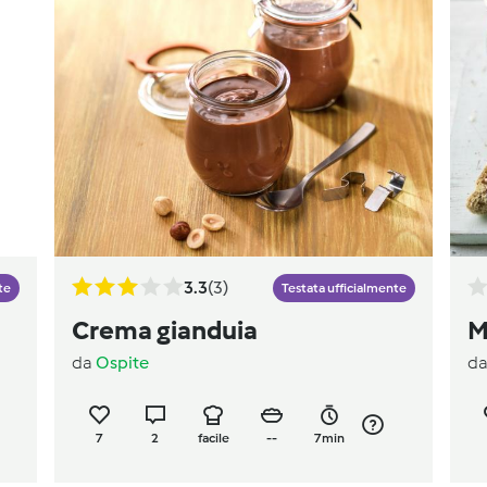
3.3
(3)
te
Testata ufficialmente
Crema gianduia
M
da
Ospite
d
7
2
facile
--
7min