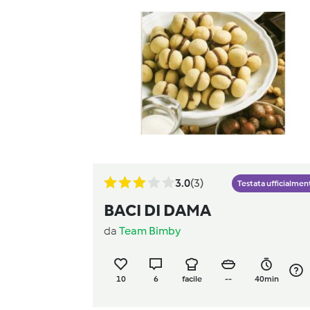
3.0
(3)
Testata ufficialmen
BACI DI DAMA
da
Team Bimby
10
6
facile
--
40min