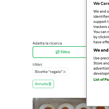
We Care
We and 
identifie
support t
trackers 
You can r
by clicki
have effe
Adatta la ricerca
Risul
We and 
Filtro
12
Use preci
Store and
I filtri:
advertis
Ricette "regalo"
develop
List of P
Annulla