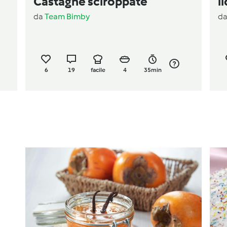
Castagne sciroppate
l
da
Team Bimby
d
6
19
facile
4
35min