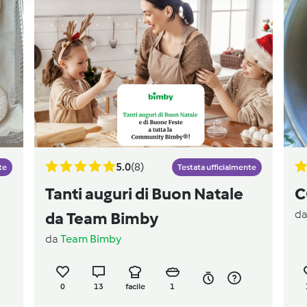
5.0
(8)
te
Testata ufficialmente
Tanti auguri di Buon Natale
C
d
da Team Bimby
da
Team Bimby
0
13
facile
1