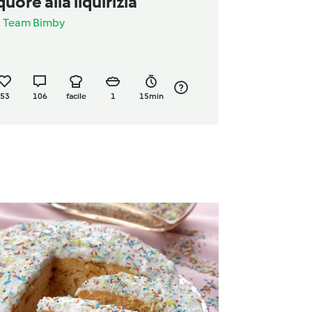
iquore alla liquirizia
a
Team Bimby
53
106
facile
1
15min