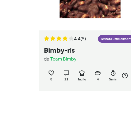
4.4
(5)
Testata ufficialmen
Bimby-ris
da
Team Bimby
8
11
facile
4
5min