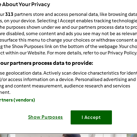
 About Your Privacy
our
313
partners store and access personal data, like browsing dat
rs, on your device. Selecting I Accept enables tracking technologi
he purposes shown under we and our partners process data to prov
1.345
Risultati
are disabled, some content and ads you see may not be as relevan
esurface this menu to change your choices or withdraw consent a
ng the Show Purposes link on the bottom of the webpage .Your choi
ct within our Website. For more details, refer to our Privacy Policy
tati per pagina:
Ordina per:
our partners process data to provide:
Predefinito
se geolocation data. Actively scan device characteristics for ident
/or access information on a device. Personalised advertising and
ing and content measurement, audience research and services
ment.
artners (vendors)
Show Purposes
I Accept