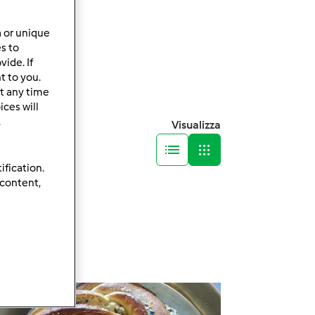
a or unique
es to
ide. If
t to you.
t any time
ces will
.
Visualizza
ification.
 content,