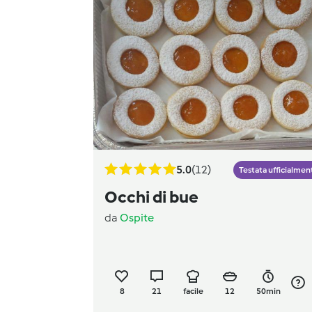
5.0
(12)
Testata ufficialmen
Occhi di bue
da
Ospite
8
21
facile
12
50min