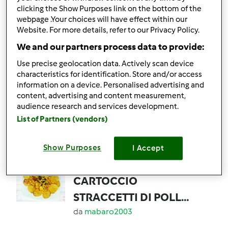
clicking the Show Purposes link on the bottom of the
webpage .Your choices will have effect within our
9
7
facile
4
35min
Website. For more details, refer to our Privacy Policy.
We and our partners process data to provide:
4.8
(4)
Use precise geolocation data. Actively scan device
PESTO DI ZUCCHINE
characteristics for identification. Store and/or access
(veg)
information on a device. Personalised advertising and
content, advertising and content measurement,
da
Ospite
audience research and services development.
List of Partners (vendors)
18
7
facile
3
15min
Show Purposes
I Accept
4.5
(4)
CARTOCCIO
STRACCETTI DI POLLO
e PATATE TAJ MAHAL
da
mabaro2003