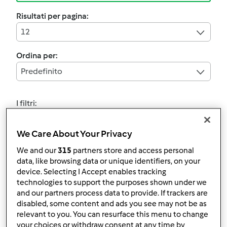
Risultati per pagina:
12
Ordina per:
Predefinito
I filtri:
Soffritto
We Care About Your Privacy
Annulla
We and our
315
partners store and access personal
data, like browsing data or unique identifiers, on your
device. Selecting I Accept enables tracking
5.0
(4)
technologies to support the purposes shown under we
FINOCCHI ALLA
and our partners process data to provide. If trackers are
CARRARESE
disabled, some content and ads you see may not be as
relevant to you. You can resurface this menu to change
da
mabaro2003
your choices or withdraw consent at any time by