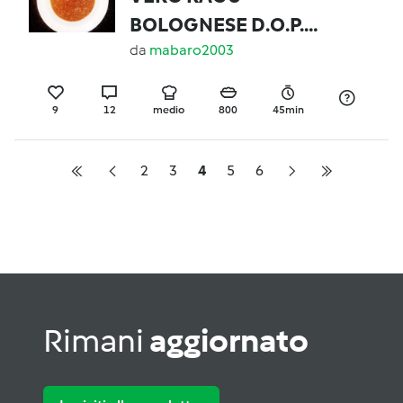
BOLOGNESE D.O.P.
versione Bimby
da
mabaro2003
9
12
medio
800
45min
2
3
4
5
6
Rimani
aggiornato