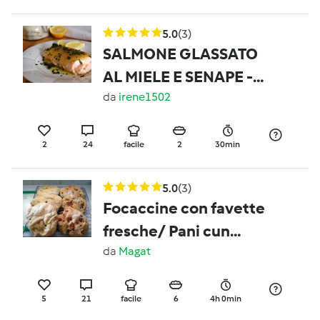
5.0
(3)
SALMONE GLASSATO
AL MIELE E SENAPE -
Contest San Valentino -
da
irene1502
2
24
facile
2
30min
5.0
(3)
Focaccine con favette
fresche/ Pani cun
Faixedda
da
Magat
5
21
facile
6
4h 0min