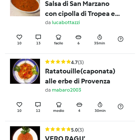
Salsa di San Marzano
con cipolla di Tropea e
basilico
da
lucabottazzi
10
13
facile
6
35min
4.7
(3)
Ratatouille(caponata)
alle erbe di Provenza
da
mabaro2003
10
12
medio
4
30min
5.0
(3)
VERO RAGU’