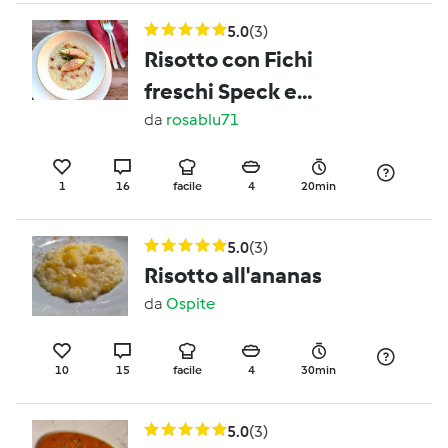
5.0
(3)
Risotto con Fichi
freschi Speck e
Pecorino
da
rosablu71
1
16
facile
4
20min
5.0
(3)
Risotto all'ananas
da
Ospite
10
15
facile
4
30min
5.0
(3)