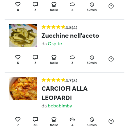
CELIACHIA
8
3
facile
6
30min
4.5
(4)
Zucchine nell'aceto
da
Ospite
5
3
facile
3
30min
4.7
(3)
CARCIOFI ALLA
LEOPARDI
da
bebabimby
7
38
facile
4
30min