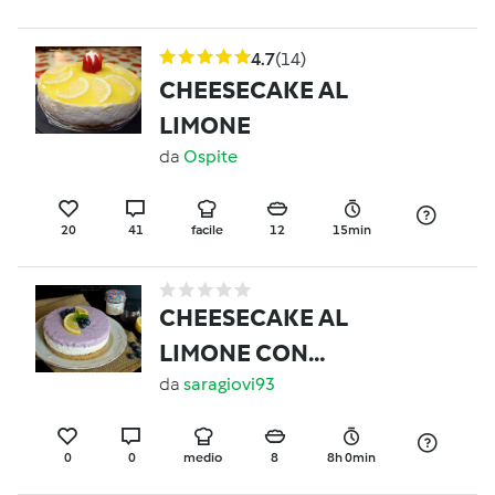
4.7
(14)
CHEESECAKE AL
LIMONE
da
Ospite
20
41
facile
12
15min
CHEESECAKE AL
LIMONE CON
CONFETTURA DI
da
saragiovi93
MIRTILLI-CONTEST
PRIMAVERA
0
0
medio
8
8h 0min