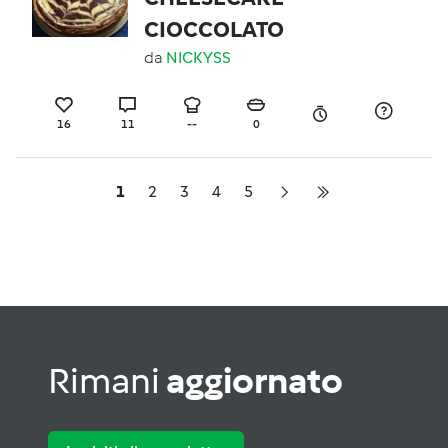
CIOCCOLATO
da
NICKYSS
16
11
--
0
1
2
3
4
5
Rimani
aggiornato