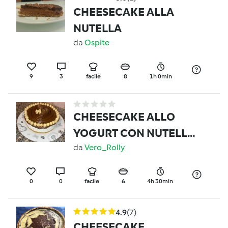
CHEESECAKE ALLA
NUTELLA
da
Ospite
9
3
facile
8
1h 0min
CHEESECAKE ALLO
YOGURT CON NUTELLA
E NOCCIOLE
da
Vero_Rolly
0
0
facile
6
4h 30min
4.9
(7)
CHEESECAKE