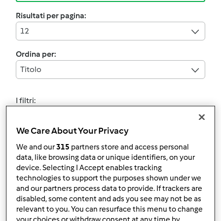
Risultati per pagina:
12
Ordina per:
Titolo
I filtri:
Dessert e pralineria
We Care About Your Privacy
Annulla
We and our
315
partners store and access personal
data, like browsing data or unique identifiers, on your
device. Selecting I Accept enables tracking
Avocado cheesecake
technologies to support the purposes shown under we
and our partners process data to provide. If trackers are
da
grazia.5
disabled, some content and ads you see may not be as
relevant to you. You can resurface this menu to change
your choices or withdraw consent at any time by