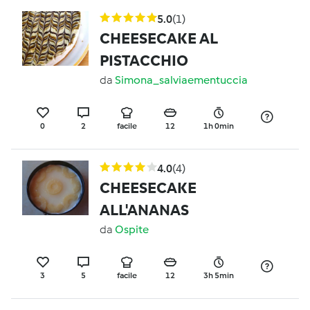
5.0
(1)
CHEESECAKE AL
PISTACCHIO
da
Simona_salviaementuccia
0
2
facile
12
1h 0min
4.0
(4)
CHEESECAKE
ALL'ANANAS
da
Ospite
3
5
facile
12
3h 5min