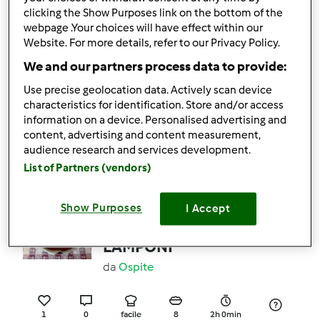
clicking the Show Purposes link on the bottom of the
0
0
facile
4
30min
webpage .Your choices will have effect within our
Website. For more details, refer to our Privacy Policy.
4.6
(8)
We and our partners process data to provide:
CHEESECAKE A MODO
Use precise geolocation data. Actively scan device
MIO
characteristics for identification. Store and/or access
da
Ospite
information on a device. Personalised advertising and
content, advertising and content measurement,
audience research and services development.
List of Partners (vendors)
2
10
--
--
52min
Show Purposes
I Accept
CHEESECAKE AI
LAMPONI
da
Ospite
1
0
facile
8
2h 0min