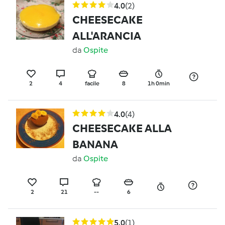
4.0
(2)
CHEESECAKE
ALL'ARANCIA
da
Ospite
2
4
facile
8
1h 0min
4.0
(4)
CHEESECAKE ALLA
BANANA
da
Ospite
2
21
--
6
5.0
(1)