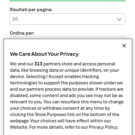
Risultati per pagina:
10
Ordina per:
Numero di commenti
We Care About Your Privacy
We and our
313
partners store and access personal
data, like browsing data or unique identifiers, on your
Testata ufficialmente
device. Selecting I Accept enables tracking
TRIS DI PESCE E
technologies to support the purposes shown under we
VERDURE
and our partners process data to provide. If trackers are
disabled, some content and ads you see may not be as
da
Ospite
relevant to you. You can resurface this menu to change
your choices or withdraw consent at any time by
clicking the Show Purposes link on the bottom of the
0
0
--
--
webpage .Your choices will have effect within our
Website. For more details, refer to our Privacy Policy.