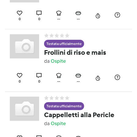
0
0
--
--
Testata ufficialmente
Frollini di riso e mais
da
Ospite
0
0
--
--
Testata ufficialmente
Cappelletti alla Pericle
da
Ospite