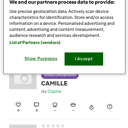
We and our partners process data to provide:
Testata ufficialmente
Use precise geolocation data. Actively scan device
Quiche di pasta sfoglia
characteristics for identification. Store and/or access
information on a device. Personalised advertising and
con salmone
content, advertising and content measurement,
affumicato
da
Ospite
audience research and services development.
List of Partners (vendors)
0
0
--
6
Show Purposes
I Accept
Testata ufficialmente
CAMILLE
da
Ospite
0
0
--
--