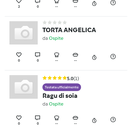
2
0
--
--
TORTA ANGELICA
da
Ospite
0
0
--
--
5.0
(1)
Testata ufficialmente
Ragu di soia
da
Ospite
0
0
--
--