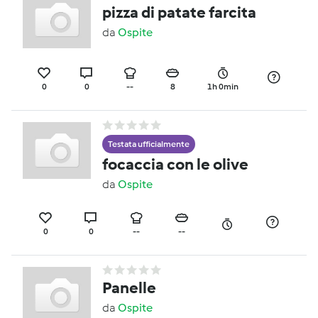
pizza di patate farcita
da
Ospite
0
0
--
8
1h 0min
Testata ufficialmente
focaccia con le olive
da
Ospite
0
0
--
--
Panelle
da
Ospite