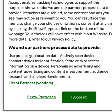
Accept enables tracking technologies to support the
purposes shown under we and our partners process data to
provide. If trackers are disabled, some content and ads you
see may not be as relevant to you. You can resurface this
menu to change your choices or withdraw consent at any ti
by clicking the Show Purposes link on the bottom of the
webpage .Your choices will have effect within our Website. F
Buongiorno!
more details, refer to our Privacy Policy.
Eccoci di nuovo pronti con un nuovo contest, l'avete già
We and our partners process data to provide:
visto?
Use precise geolocation data. Actively scan device
characteristics for identification. Store and/or access
Questa volta si tratta di Biscotti un po' diversi: biscotti
information on a device. Personalised advertising and
salati. Pronti a scoprirne di più?
content, advertising and content measurement, audience
research and services development.
https://www.ricettario-bimby.it/forum/contest-biscotti-
List of Partners (vendors)
salati/20380
Biscotti in forno!
Show Purposes
I Accept
Team Bimby