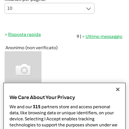
10
Risposta rapida
9 |
Ultimo messaggio
Anonimo (non verificato)
Lun, 09/24/2012 - 08:45
#1
We Care About Your Privacy
We and our
315
partners store and access personal
data, like browsing data or unique identifiers, on your
device. Selecting I Accept enables tracking
technologies to support the purposes shown under we