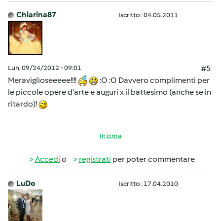
Chiarina87
Iscritto : 04.05.2011
Lun, 09/24/2012 - 09:01
#5
Meraviglioseeeee!!!!
:O :O Davvero complimenti per
le piccole opere d'arte e auguri x il battesimo (anche se in
ritardo)!
In cima
Accedi
o
registrati
per poter commentare
LuDo
Iscritto : 17.04.2010