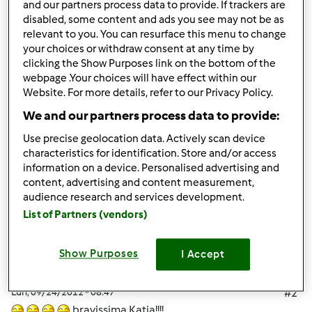
and our partners process data to provide. If trackers are
Finalmente il Battesimo di mio nipote è passato e dopo
disabled, some content and ads you see may not be as
relevant to you. You can resurface this menu to change
tanta fatica ecco quello che gli ho fatto.....
your choices or withdraw consent at any time by
clicking the Show Purposes link on the bottom of the
webpage .Your choices will have effect within our
Website. For more details, refer to our Privacy Policy.
In cima
We and our partners process data to provide:
Use precise geolocation data. Actively scan device
Accedi
o
registrati
per poter commentare
characteristics for identification. Store and/or access
information on a device. Personalised advertising and
Anonimo (non verificato)
content, advertising and content measurement,
audience research and services development.
List of Partners (vendors)
Show Purposes
I Accept
Lun, 09/24/2012 - 08:47
#2
bravissima Katia!!!!