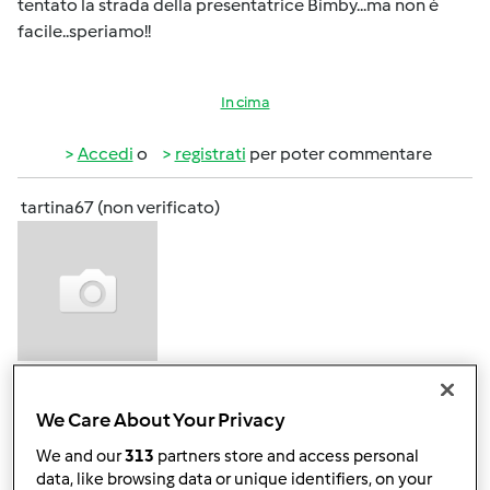
tentato la strada della presentatrice Bimby...ma non è
facile..speriamo!!
In cima
Accedi
o
registrati
per poter commentare
tartina67 (non verificato)
Mer, 03/03/2010 - 10:45
#2
Benvenuta nel forum e in bocca al lupo per la tua nuova
We Care About Your Privacy
attività!
We and our
313
partners store and access personal
data, like browsing data or unique identifiers, on your