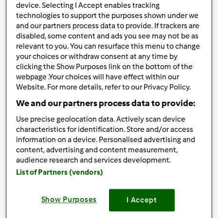
device. Selecting I Accept enables tracking
In cima
technologies to support the purposes shown under we
and our partners process data to provide. If trackers are
Accedi
o
registrati
per poter commentare
disabled, some content and ads you see may not be as
relevant to you. You can resurface this menu to change
your choices or withdraw consent at any time by
Anonimo (non verificato)
clicking the Show Purposes link on the bottom of the
webpage .Your choices will have effect within our
Website. For more details, refer to our Privacy Policy.
We and our partners process data to provide:
Use precise geolocation data. Actively scan device
characteristics for identification. Store and/or access
Mer, 03/03/2010 - 12:00
#3
information on a device. Personalised advertising and
ciao benearrivata,io sono iscritta da ieri......spero di
content, advertising and content measurement,
audience research and services development.
incontrare tante amiche......in bocca al lupo per il tuo
List of Partners (vendors)
nuovo lavoro.......ciao dina
Show Purposes
I Accept
In cima