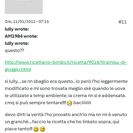
Gio, 11/01/2012 - 07:15
#11
lully wrote:
AM1984 wrote:
lully wrote:
questo??
http://www.ricettario-bimby.it/ricetta/9014/tiramisu-di-
gioggio.html
si lully.... se nn sbaglio era questo.. io però l'ho leggermente
modificato e mi sono trovata meglio xkè quando le uova
le utilizzate a temp ambiente, la crema nn si è addensata.
cmq si può sempre tentare!!!!
baciiiiiiii
devo dirti la verità l'ho provato anch'io ma nn mi è venuto
un granchè....faccio la ricetta che ho linkato sopra, qui
piace tanto!!!