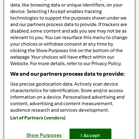
guarda questa ricetta:
data, like browsing data or unique identifiers, on your
device. Selecting I Accept enables tracking
http://www.ricettario-
technologies to support the purposes shown under we
and our partners process data to provide. If trackers are
bimby.it/ricetta/19784/tiramisu.html
disabled, some content and ads you see may not be as
in linea di massima seguo questa, sostituisco il marsala
relevant to you. You can resurface this menu to change
your choices or withdraw consent at any time by
con un paio di cucchiai di mistrà e invece dei savoiardi
clicking the Show Purposes link on the bottom of the
uso i biscotti tipo oro s.....wa!!!
webpage .Your choices will have effect within our
Website. For more details, refer to our Privacy Policy.
ottimo!
We and our partners process data to provide:
Use precise geolocation data. Actively scan device
In cima
characteristics for identification. Store and/or access
information on a device. Personalised advertising and
Accedi
o
registrati
per poter commentare
content, advertising and content measurement,
audience research and services development.
mamma 74
Iscritto : 17.04.2012
List of Partners (vendors)
Show Purposes
I Accept