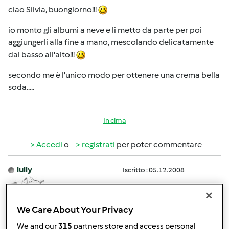
ciao Silvia, buongiorno!!!
io monto gli albumi a neve e li metto da parte per poi
aggiungerli alla fine a mano, mescolando delicatamente
dal basso all'alto!!!
secondo me è l'unico modo per ottenere una crema bella
soda.....
In cima
Accedi
o
registrati
per poter commentare
lully
Iscritto : 05.12.2008
We Care About Your Privacy
Mer, 10/31/2012 - 07:00
#3
We and our
315
partners store and access personal