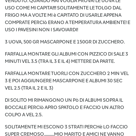
VENDUTO. QUANDO HAI VOGLIA PROVA! LE UOVA LE
USO COME MI CAPITA!!!! SOLITAMENTE LE TOLGO DAL
FRIGO MA A VOLTE MI è CAPITATO DI USARLE APPENA
COMPRATE PERCIò ERANO A TEMPERATURA AMBIENTE! E
USO I PAVESINI NON I SAVOIARDI!
3 UOVA, 500 GR MASCARPONE E 150GR DI ZUCCHERO.
FARFALLA MONTARE GLI ALBUMI CON PIZZICO DI SALE 3
MINUTI VEL 3.5 (TRA IL 3 E IL 4) METTERE DA PARTE.
FARFALLA MONTARE TUORLI CON ZUCCHERO 2 MIN VEL
3 E POI AGGIUNGERE MASCARPONE E ALBUMI 30 SEC
VEL 2.5 (TRA IL 2 E IL 3)
DI SOLITO MI RIMANGONO UN Pò DI ALBUMI SOPRA IL
BOCCALE PERCIò APRO SPATOLO E FACCIO UN ALTRO
COLPO A VEL 2.5.
SOLITAMENTE MI ESCONO 3 STRATI PERCHè LO FACCIO
SUPER CREMOSO...........MIO MARITO E AMICI NE VANNO