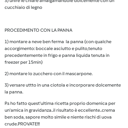
3) unire le chiare amalgamandole dolcemente con un
cucchiaio di legno
PROCEDIMENTO CON LA PANNA
1) montare a neve ben ferma la panna (con qualche
accorgimento: boccale asciutto e pulito,tenuto
precedentemente in frigo e panna liquida tenuta in
freezer per 15min)
2) montare lo zucchero con il mascarpone.
3) versare uttto in una ciotola e incorporare dolcemente
la panna.
P.s ho fatto quest'ultima ricetta proprio domenica per
un'amica in gravidanza..il risultato è eccellente..crema
ben soda, sapore molto simile e niente rischi di uova
crude.PROVATE!!!