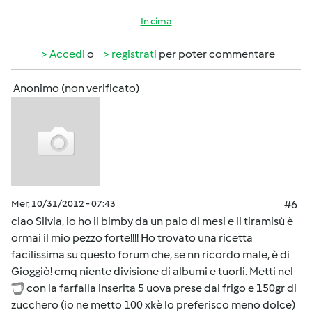
In cima
Accedi
o
registrati
per poter commentare
Anonimo (non verificato)
Mer, 10/31/2012 - 07:43
#6
ciao Silvia, io ho il bimby da un paio di mesi e il tiramisù è
ormai il mio pezzo forte!!!! Ho trovato una ricetta
facilissima su questo forum che, se nn ricordo male, è di
Gioggiò! cmq niente divisione di albumi e tuorli. Metti nel
con la farfalla inserita 5 uova prese dal frigo e 150gr di
zucchero (io ne metto 100 xkè lo preferisco meno dolce)