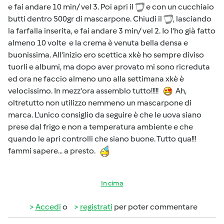
e fai andare 10 min/ vel 3. Poi apri il
e con un cucchiaio
butti dentro 500gr di mascarpone. Chiudi il
, lasciando
la farfalla inserita, e fai andare 3 min/ vel 2. Io l'ho già fatto
almeno 10 volte e la crema è venuta bella densa e
buonissima. All'inizio ero scettica xkè ho sempre diviso
tuorli e albumi, ma dopo aver provato mi sono ricreduta
ed ora ne faccio almeno uno alla settimana xkè è
velocissimo. In mezz'ora assemblo tutto!!!!!
Ah,
oltretutto non utilizzo nemmeno un mascarpone di
marca. L'unico consiglio da seguire è che le uova siano
prese dal frigo e non a temperatura ambiente e che
quando le apri controlli che siano buone. Tutto qua!!!
fammi sapere... a presto.
In cima
Accedi
o
registrati
per poter commentare