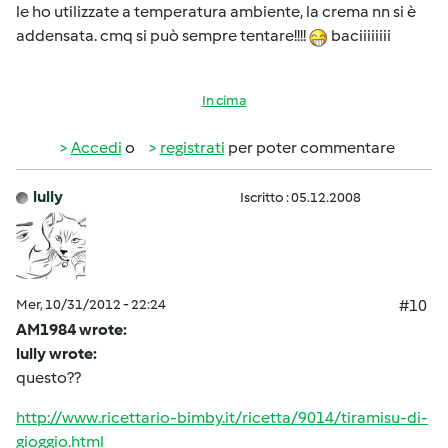
le ho utilizzate a temperatura ambiente, la crema nn si è
addensata. cmq si può sempre tentare!!!!
baciiiiiiii
In cima
Accedi
o
registrati
per poter commentare
lully
Iscritto : 05.12.2008
Mer, 10/31/2012 - 22:24
#10
AM1984 wrote:
lully wrote:
questo??
http://www.ricettario-bimby.it/ricetta/9014/tiramisu-di-
gioggio.html