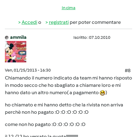
In cima
Accedi
o
registrati
per poter commentare
ammila
Iscritto : 07.10.2010
Ven, 01/25/2013 - 16:30
#8
Chiamando il numero indicato da team mi hanno risposto
in modo secco che ho sbagliato a chiamare loro e mi
hanno dato un altro numero( a pagamento
)
ho chiamato e mi hanno detto che la rivista non arriva
perchè non ho pagato :O :O :O :O :O :O
come non ho pagato :O :O :O :O :O :O
il 12 /12 ho versato la quota!!!!!!!!!!!!!