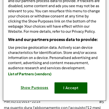
and our partners process data to provide. If trackers are
disabled, some content and ads you see may not be as
Mar, 01/22/2013 - 21:36
#4
relevant to you. You can resurface this menu to change
ho chiamato il numero verde oggi, mi ha detto di far
your choices or withdraw consent at any time by
clicking the Show Purposes link on the bottom of the
passare il mese e di richiamare ad inizio febbraio......
webpage .Your choices will have effect within our
Website. For more details, refer to our Privacy Policy.
In cima
We and our partners process data to provide:
Use precise geolocation data. Actively scan device
Accedi
o
registrati
per poter commentare
characteristics for identification. Store and/or access
information on a device. Personalised advertising and
Anonimo (non verificato)
content, advertising and content measurement,
audience research and services development.
List of Partners (vendors)
Show Purposes
I Accept
Mar, 01/22/2013 - 22:23
#5
ma quanto dura l'abbonamento con l'acquisto?12 mesi