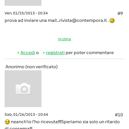
Ven, 01/25/2013 - 20:34
#9
prova ad inviare una mail...
rivista@contempora.it
.
In cima
Accedi
o
registrati
per poter commentare
Anonimo (non verificato)
Sab, 01/26/2013 - 10:44
#10
neanch'io l'ho ricevuta!!!!Speriamo sia solo un ritardo
di consegna!!!