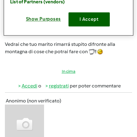
List of Partners (vendors)
Show Purposes
I Accept
Sab, 04/27/2013 - 07:15
#3
Ciao Clara, benvenuta!!!
Vedrai che tuo marito rimarrá stupito difronte alla
montagna di cose che potrai fare con
!!
In cima
Accedi
o
registrati
per poter commentare
Anonimo (non verificato)