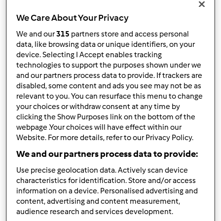
In cima
We Care About Your Privacy
We and our
315
partners store and access personal
Accedi
o
registrati
per poter commentare
data, like browsing data or unique identifiers, on your
device. Selecting I Accept enables tracking
cip.cip
Iscritto : 02.12.2012
technologies to support the purposes shown under we
and our partners process data to provide. If trackers are
disabled, some content and ads you see may not be as
relevant to you. You can resurface this menu to change
your choices or withdraw consent at any time by
Sab, 04/27/2013 - 07:13
#2
clicking the Show Purposes link on the bottom of the
Ciao benvenuta!!
webpage .Your choices will have effect within our
Website. For more details, refer to our Privacy Policy.
We and our partners process data to provide:
In cima
Use precise geolocation data. Actively scan device
characteristics for identification. Store and/or access
Accedi
o
registrati
per poter commentare
information on a device. Personalised advertising and
content, advertising and content measurement,
lully
Iscritto : 05.12.2008
audience research and services development.