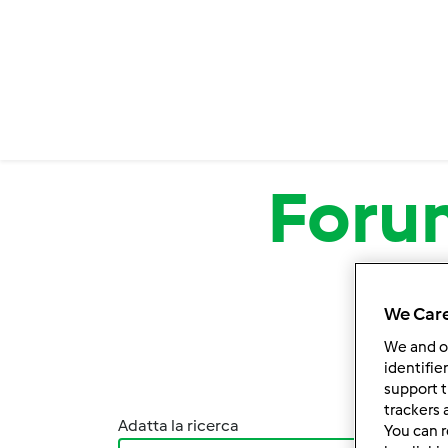
Salta al contenuto principale
Foru
We Care
We and 
identifie
support t
trackers 
Adatta la ricerca
Ordina
You can r