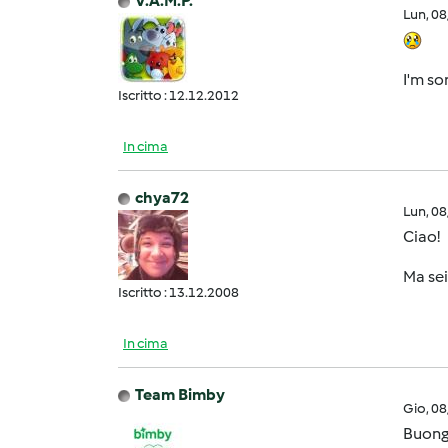
V.A.M.P.
Lun, 0
I'm sor
Iscritto : 12.12.2012
In cima
chya72
Lun, 0
Ciao!
Ma sei
Iscritto : 13.12.2008
In cima
Team Bimby
Gio, 0
Buongi