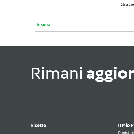
Grazie
In cima
Rimani
aggio
Ricette
Il Mio 
Registrat