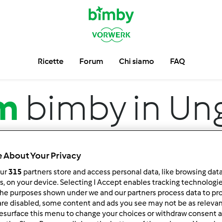
Ricette
Forum
Chi siamo
FAQ
m
bimby in Un
 About Your Privacy
our
315
partners store and access personal data, like browsing dat
rs, on your device. Selecting I Accept enables tracking technologi
he purposes shown under we and our partners process data to prov
are disabled, some content and ads you see may not be as relevan
 per:
Risultati per pagina:
esurface this menu to change your choices or withdraw consent a