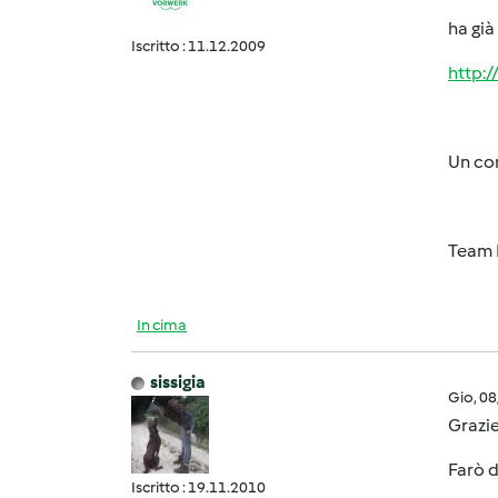
ha già
Iscritto : 11.12.2009
http:
Un cor
Team 
In cima
sissigia
Gio, 0
Grazie
Farò d
Iscritto : 19.11.2010