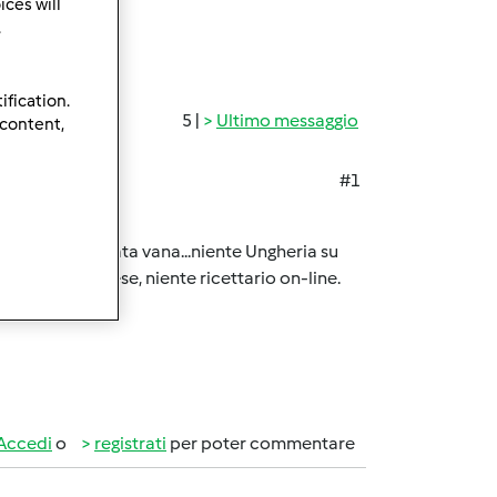
ces will
.
ification.
5 |
Ultimo messaggio
 content,
#1
ia ricerca è stata vana...niente Ungheria su
 sito Ungherese, niente ricettario on-line.
Accedi
o
registrati
per poter commentare