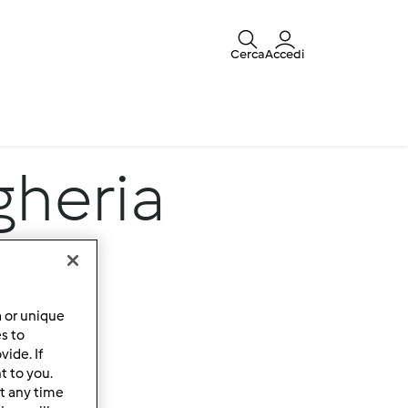
Cerca
Accedi
gheria
a or unique
es to
ide. If
t to you.
t any time