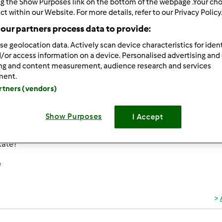
ng the Show Purposes link on the bottom of the webpage .Your choi
ultati più recenti
10
ct within our Website. For more details, refer to our Privacy Policy
our partners process data to provide:
se geolocation data. Actively scan device characteristics for ident
/or access information on a device. Personalised advertising and
ing and content measurement, audience research and services
ment.
8/02/2013 - 10:20
artners (vendors)
iorno,
rcando ricettari ungheresi x il Bimby. Purtruppo fino ad ora la m
Show Purposes
I Accept
ok (dove invece compaiono Francia, Australia, Spagna..), niente
tate?
e