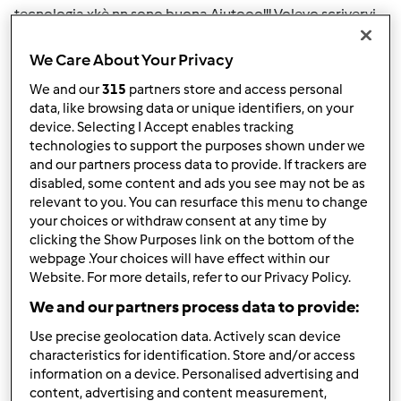
tecnologia xkè nn sono buona.Aiutooo!!! Volevo scrivervi
un po' di ricette ma nn riesco a scriverle come devo
fare???
We Care About Your Privacy
We and our
315
partners store and access personal
data, like browsing data or unique identifiers, on your
In cima
device. Selecting I Accept enables tracking
technologies to support the purposes shown under we
Accedi
o
registrati
per poter commentare
and our partners process data to provide. If trackers are
disabled, some content and ads you see may not be as
Anonimo (non verificato)
relevant to you. You can resurface this menu to change
your choices or withdraw consent at any time by
clicking the Show Purposes link on the bottom of the
webpage .Your choices will have effect within our
Website. For more details, refer to our Privacy Policy.
We and our partners process data to provide:
Use precise geolocation data. Actively scan device
Gio, 10/24/2013 - 11:08
#2
characteristics for identification. Store and/or access
ciao bischera, benvenuta
information on a device. Personalised advertising and
content, advertising and content measurement,