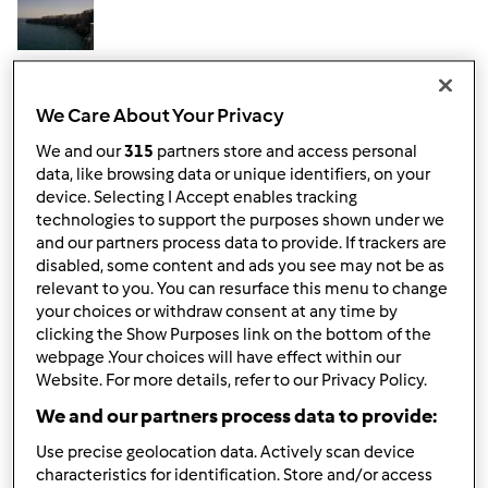
Dom, 02/09/2014 - 15:41
#3
benvenuta
We Care About Your Privacy
We and our
315
partners store and access personal
data, like browsing data or unique identifiers, on your
In cima
device. Selecting I Accept enables tracking
technologies to support the purposes shown under we
Accedi
o
registrati
per poter commentare
and our partners process data to provide. If trackers are
disabled, some content and ads you see may not be as
Anonimo (non verificato)
relevant to you. You can resurface this menu to change
your choices or withdraw consent at any time by
clicking the Show Purposes link on the bottom of the
webpage .Your choices will have effect within our
Website. For more details, refer to our Privacy Policy.
We and our partners process data to provide:
Use precise geolocation data. Actively scan device
Dom, 02/09/2014 - 16:37
#4
characteristics for identification. Store and/or access