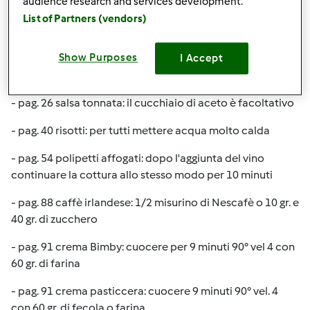
audience research and services development.
- pag. 8 pasta all'uovo: impastare 10 sec. vel. 6 e 10 sec.
List of Partners (vendors)
vel. 3
- pag. 7 pasta per pizza: farina gr. 600 acqua gr. 280
Show Purposes
I Accept
- pag. 7 pasta sfoglia: acqua 90 gr.
- pag. 26 salsa tonnata: il cucchiaio di aceto è facoltativo
- pag. 40 risotti: per tutti mettere acqua molto calda
- pag. 54 polipetti affogati: dopo l'aggiunta del vino
continuare la cottura allo stesso modo per 10 minuti
- pag. 88 caffè irlandese: 1/2 misurino di Nescafè o 10 gr. e
40 gr. di zucchero
- pag. 91 crema Bimby: cuocere per 9 minuti 90° vel 4 con
60 gr. di farina
- pag. 91 crema pasticcera: cuocere 9 minuti 90° vel. 4
con 60 gr. di fecola o farina