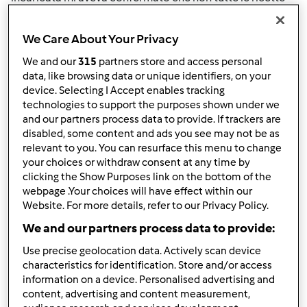
erano corrette. grazie nora
We Care About Your Privacy
In cima
We and our
315
partners store and access personal
data, like browsing data or unique identifiers, on your
Accedi
o
registrati
per poter commentare
device. Selecting I Accept enables tracking
technologies to support the purposes shown under we
and our partners process data to provide. If trackers are
Anonimo (non verificato)
disabled, some content and ads you see may not be as
relevant to you. You can resurface this menu to change
your choices or withdraw consent at any time by
clicking the Show Purposes link on the bottom of the
webpage .Your choices will have effect within our
Website. For more details, refer to our Privacy Policy.
We and our partners process data to provide:
Mer, 07/21/2010 - 22:53
#2
Use precise geolocation data. Actively scan device
Ciao Nora, ecco le correzioni
characteristics for identification. Store and/or access
information on a device. Personalised advertising and
- pag. 8 pasta frolla: impastare 30 sec. vel. 4
content, advertising and content measurement,