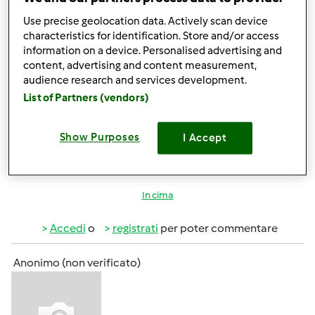
Anonimo (non verificato)
Use precise geolocation data. Actively scan device
characteristics for identification. Store and/or access
information on a device. Personalised advertising and
content, advertising and content measurement,
audience research and services development.
List of Partners (vendors)
Ven, 03/21/2014 - 11:59
#3
Show Purposes
I Accept
buon divertimento col Bimby!!!
In cima
Accedi
o
registrati
per poter commentare
Anonimo (non verificato)