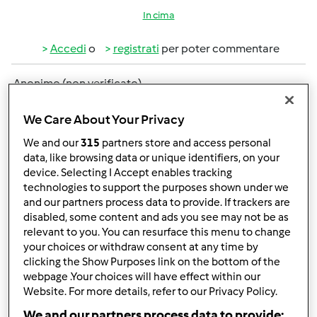
In cima
Accedi
o
registrati
per poter commentare
Anonimo (non verificato)
We Care About Your Privacy
We and our
315
partners store and access personal
data, like browsing data or unique identifiers, on your
device. Selecting I Accept enables tracking
technologies to support the purposes shown under we
Ven, 03/21/2014 - 11:42
#2
and our partners process data to provide. If trackers are
disabled, some content and ads you see may not be as
ciao e benvenuta
relevant to you. You can resurface this menu to change
your choices or withdraw consent at any time by
clicking the Show Purposes link on the bottom of the
In cima
webpage .Your choices will have effect within our
Website. For more details, refer to our Privacy Policy.
Accedi
o
registrati
per poter commentare
We and our partners process data to provide: