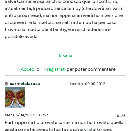
Salve Carmelarosa, anch'io conosco quei biscotti.... io,
attualmente, li preparo senza bimby (che dovrà arrivarmi
entro prox mese), ma non appena arriverà ho intenzione
di convertire la ricetta.... se nel frattempo ha per caso
trovato la ricetta per il bimby, vorrei chiederle se è
possibile averla
In cima
Accedi
o
registrati
per poter commentare
carmelalarosa
Iscritto : 09.05.2013
Mer, 03/04/2015 - 11:53
#10
Purtroppo ne ho provate tante ma non ho trovato quella
giusta se mi fai avere la tua te ne sarei grata! Grazie.