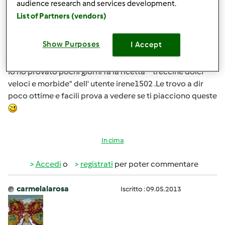
audience research and services development.
das
Iscritto : 10.10.2013
List of Partners (vendors)
Show Purposes
I Accept
Ven, 05/16/2014 - 13:49
#3
Io ho provato pochi giorni fa la ricetta " treccine dolci
veloci e morbide" dell' utente irene1502 .Le trovo a dir
poco ottime e facili prova a vedere se ti piacciono queste
In cima
Accedi
o
registrati
per poter commentare
carmelalarosa
Iscritto : 09.05.2013