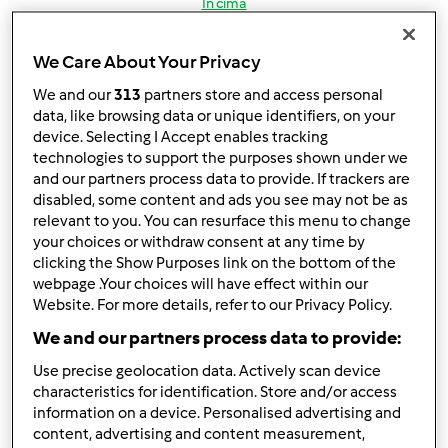
In cima
Accedi
o
registrati
per poter commentare
We Care About Your Privacy
We and our
313
partners store and access personal
lully
Iscritto : 05.12.2008
data, like browsing data or unique identifiers, on your
device. Selecting I Accept enables tracking
technologies to support the purposes shown under we
and our partners process data to provide. If trackers are
disabled, some content and ads you see may not be as
Ven, 05/16/2014 - 13:40
#2
relevant to you. You can resurface this menu to change
Questi??
your choices or withdraw consent at any time by
clicking the Show Purposes link on the bottom of the
http://www.ricettario-bimby.it/prodotti-da-forno-dolci-
webpage .Your choices will have effect within our
ricette/treccine-siciliane/554752
Website. For more details, refer to our Privacy Policy.
We and our partners process data to provide:
In cima
Use precise geolocation data. Actively scan device
characteristics for identification. Store and/or access
Accedi
o
registrati
per poter commentare
information on a device. Personalised advertising and
content, advertising and content measurement,