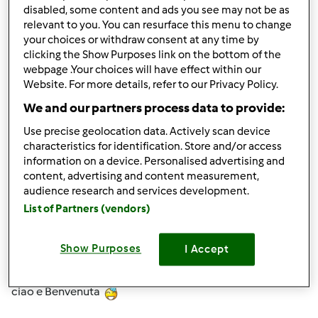
correttamente.
disabled, some content and ads you see may not be as
relevant to you. You can resurface this menu to change
Ho da pochi mesi il bimby e spero grazie a questo forum
your choices or withdraw consent at any time by
di avere sempre idee nuove e consigli utili!!
clicking the Show Purposes link on the bottom of the
webpage .Your choices will have effect within our
Un bacio a tutte.
Website. For more details, refer to our Privacy Policy.
We and our partners process data to provide:
In cima
Use precise geolocation data. Actively scan device
characteristics for identification. Store and/or access
information on a device. Personalised advertising and
Accedi
o
registrati
per poter commentare
content, advertising and content measurement,
audience research and services development.
Antonella Morrone
Iscritto : 25.02.2010
List of Partners (vendors)
Show Purposes
I Accept
Mer, 06/11/2014 - 08:01
#2
ciao e Benvenuta