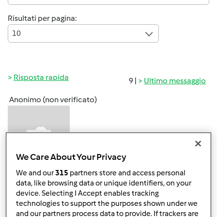
Risultati per pagina:
10
Risposta rapida
9 |
Ultimo messaggio
Anonimo (non verificato)
We Care About Your Privacy
We and our
315
partners store and access personal
Mer, 06/11/2014 - 08:00
#1
data, like browsing data or unique identifiers, on your
Buon giorno a tutte!!!!!!
device. Selecting I Accept enables tracking
technologies to support the purposes shown under we
Finalmente sono riuscita a fare tutta la registrazione
and our partners process data to provide. If trackers are