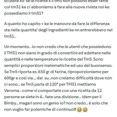
scusate xo' se le ricette x il tm5 non possono esser fatte
col tm31 ke ci abboniamo a fare alla nuova rivista noi ke
possediamo il tm31?
A quanto ho capito + ke le manovre da fare la differenza
sta nella quantita' degli ingredienti ke nn entrerebbero nel
tm31..
Un momento.. .io non credo che le utenti che possiedono
il TM31 non siano in grado di convertire ed adattare nelle
quantità e nelle temperature le ricette del Tm5. Sono
semplici proporzioni matematiche ed uso del buonsenso.
Se Tm5 riporta es. 650 gr di farina, riproporzioniamo per
600gr e così via.... dai su...non creiamo difficoltà dove non
ci sono... se Tm5 parla di 120° per TM31 mettiamo
Varoma... come vi comportate con una ricetta da 12
persone se siete in 4... fate una divisione... idem per il
Bimby... magari sono un genio io? non credo... è solo che
non voglio far polemiche di continuo!!!