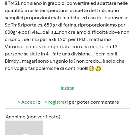
il TM31 non siano in grado di convertire ed adattare nelle
quantità e nelle temperature le ricette del Tm5. Sono
semplici proporzioni matematiche ed uso del buonsenso.
Se Tm5 riporta es. 650 gr di farina, riproporzioniamo per
600gr e così via.... dai su...non creiamo difficoltà dove non
ci sono... se Tm5 parla di 120° per TM31 mettiamo
Varoma... come vi comportate con una ricetta da 12
persone se siete in 4... fate una divisione... idem per il
Bimby... magari sono un genio io? non credo... è solo che
non voglio far polemiche di continuo!!!
In cima
Accedi
o
registrati
per poter commentare
Anonimo (non verificato)