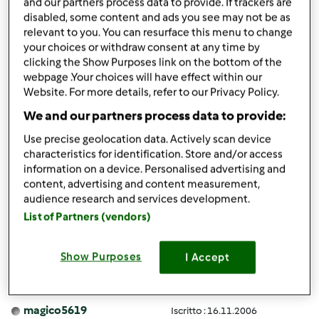
and our partners process data to provide. If trackers are
disabled, some content and ads you see may not be as
relevant to you. You can resurface this menu to change
your choices or withdraw consent at any time by
clicking the Show Purposes link on the bottom of the
webpage .Your choices will have effect within our
Website. For more details, refer to our Privacy Policy.
Mar, 09/16/2014 - 17:50
#4
We and our partners process data to provide:
Buon giorno ho appena ordinato il Tm 5, ho visto che in
Germania vendono altre ricette sul Bimby Stick, e
Use precise geolocation data. Actively scan device
possibile usare i Bimby Stick tedeschi su un Bimby
characteristics for identification. Store and/or access
italiano?
information on a device. Personalised advertising and
content, advertising and content measurement,
Grazie
audience research and services development.
List of Partners (vendors)
In cima
Show Purposes
I Accept
Accedi
o
registrati
per poter commentare
magico5619
Iscritto : 16.11.2006