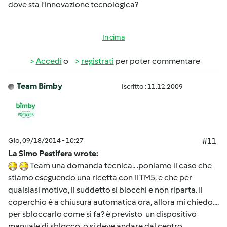
dove sta l'innovazione tecnologica?
In cima
Accedi
o
registrati
per poter commentare
Team Bimby
Iscritto : 11.12.2009
Gio, 09/18/2014 - 10:27
#11
La Simo Pestifera wrote:
Team una domanda tecnica.. .poniamo il caso che
stiamo eseguendo una ricetta con il TM5, e che per
qualsiasi motivo, il suddetto si blocchi e non riparta. Il
coperchio è a chiusura automatica ora, allora mi chiedo....
per sbloccarlo come si fa? è previsto un dispositivo
manuale di sblocco, o si deve andare dal centro