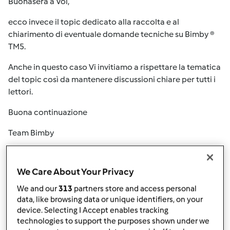
Buonasera a Voi,
ecco invece il topic dedicato alla raccolta e al
chiarimento di eventuale domande tecniche su Bimby ®
TM5.
Anche in questo caso Vi invitiamo a rispettare la tematica
del topic così da mantenere discussioni chiare per tutti i
lettori.
Buona continuazione
Team Bimby
In cima
We Care About Your Privacy
We and our
313
partners store and access personal
Accedi
o
registrati
per poter commentare
data, like browsing data or unique identifiers, on your
device. Selecting I Accept enables tracking
Anonimo (non verificato)
technologies to support the purposes shown under we