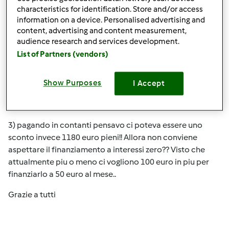
characteristics for identification. Store and/or access
appena usato con garanzia a circa 700euro
information on a device. Personalised advertising and
2) se la differenza la fa queste stick costose che
content, advertising and content measurement,
audience research and services development.
praticamente aiutano per velocizzare e semplicizzare
List of Partners (vendors)
tutto..potete dirmi se nella stick in dotazione si puo fare
piu o meno tutto cosi da evitare altri costi per altre
stick?? Quante ricette troverei all interno di quella in
Show Purposes
I Accept
dotazione?? De devo mettermi a leggere sul web ricette,
tanto vale acquistare il tm31 risparmiando o sbaglio??
3) pagando in contanti pensavo ci poteva essere uno
sconto invece 1180 euro pieni!! Allora non conviene
aspettare il finanziamento a interessi zero?? Visto che
attualmente piu o meno ci vogliono 100 euro in piu per
finanziarlo a 50 euro al mese..
Grazie a tutti