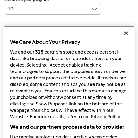
10
Risposta rapida
3 |
Ultimo messaggio
We Care About Your Privacy
Anonimo (non verificato)
We and our
315
partners store and access personal
data, like browsing data or unique identifiers, on your
device. Selecting I Accept enables tracking
technologies to support the purposes shown under we
and our partners process data to provide. If trackers are
disabled, some content and ads you see may not be as
relevant to you. You can resurface this menu to change
your choices or withdraw consent at any time by
Lun, 12/08/2014 - 16:24
#1
clicking the Show Purposes link on the bottom of the
Ciao a tutti non ho mai avuto il bimby..vi faccio alcune
webpage .Your choices will have effect within our
Website. For more details, refer to our Privacy Policy.
domande che potranno servire a tutti..grazie per chi
rispondera!!!
We and our partners process data to provide:
1) tra tm5 e tm31 cosa consigliate?? Il tm31 lo troverei
Use precise geolocation data. Actively scan device