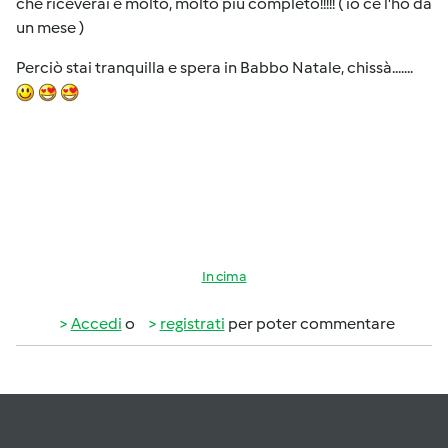
che riceverai è molto, molto più completo!!!!! ( io ce l'ho da
un mese )
Perciò stai tranquilla e spera in Babbo Natale, chissà.......
In cima
Accedi
o
registrati
per poter commentare