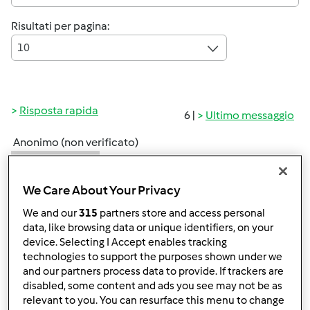
Risultati per pagina:
10
Risposta rapida
6 |
Ultimo messaggio
Anonimo (non verificato)
We Care About Your Privacy
We and our
315
partners store and access personal
data, like browsing data or unique identifiers, on your
device. Selecting I Accept enables tracking
technologies to support the purposes shown under we
Gio, 12/18/2014 - 13:36
#1
and our partners process data to provide. If trackers are
Salve, mi presento ..sto attendendo il mio nuovo bimby ..e
disabled, some content and ads you see may not be as
credo di essermi già pentita!
relevant to you. You can resurface this menu to change