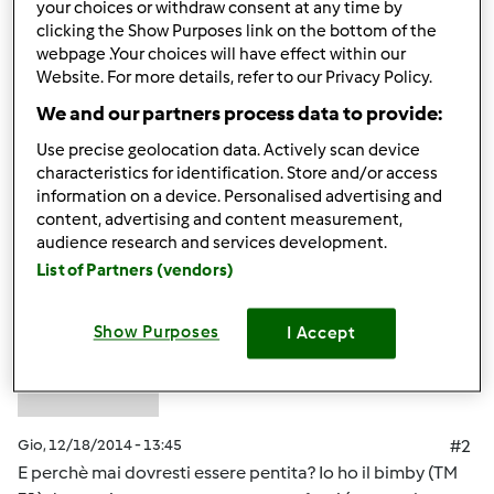
your choices or withdraw consent at any time by
Vorrei intanto condividere con voi le mie ansie..e
clicking the Show Purposes link on the bottom of the
speriamo anche le ricette!!!
webpage .Your choices will have effect within our
Website. For more details, refer to our Privacy Policy.
Saluti
We and our partners process data to provide:
Use precise geolocation data. Actively scan device
In cima
characteristics for identification. Store and/or access
information on a device. Personalised advertising and
Accedi
o
registrati
per poter commentare
content, advertising and content measurement,
audience research and services development.
Anonimo (non verificato)
List of Partners (vendors)
Show Purposes
I Accept
Gio, 12/18/2014 - 13:45
#2
E perchè mai dovresti essere pentita? Io ho il bimby (TM