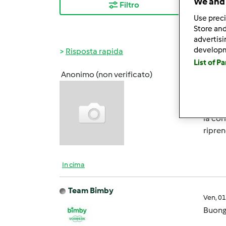
We and 
Filtro
I ris
Use preci
Store and
advertis
develop
Risposta rapida
List of P
Anonimo (non verificato)
Gio, 0
Buonas
versat
la cor
ripren
In cima
Team Bimby
Ven, 0
Buong