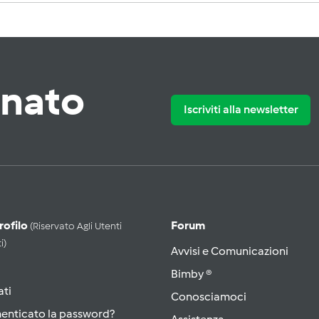
rnato
Iscriviti alla newsletter
Profilo
Forum
(riservato Agli Utenti
i)
Avvisi e Comunicazioni
Bimby ®
ati
Conosciamoci
menticato la password?