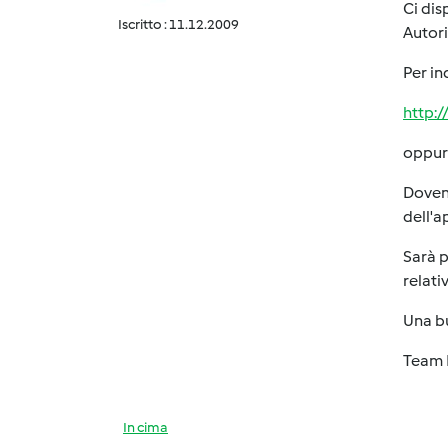
Ci dis
Iscritto : 11.12.2009
Autori
Per in
http:/
oppure
Dovend
dell'a
Sarà p
relativ
Una b
Team 
In cima