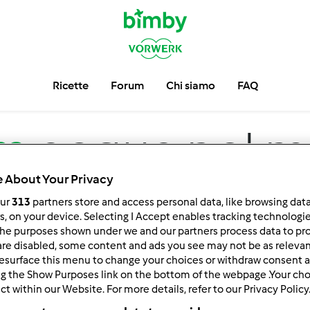
Ricette
Forum
Chi siamo
FAQ
m
acqua nel m
 About Your Privacy
our
313
partners store and access personal data, like browsing dat
rs, on your device. Selecting I Accept enables tracking technologi
he purposes shown under we and our partners process data to prov
are disabled, some content and ads you see may not be as relevan
esurface this menu to change your choices or withdraw consent a
ng the Show Purposes link on the bottom of the webpage .Your choi
ct within our Website. For more details, refer to our Privacy Policy
 per:
Risultati per pagina: