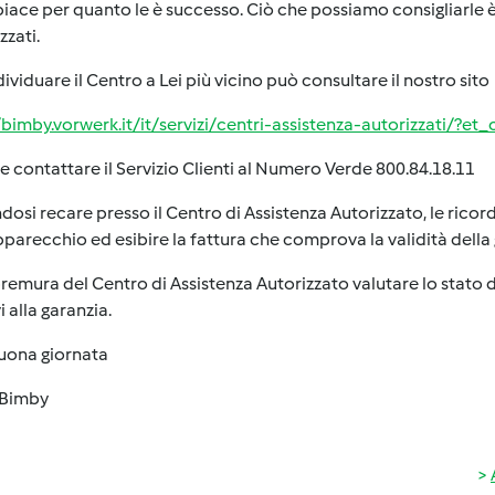
piace per quanto le è successo. Ciò che possiamo consigliarle è d
zzati.
dividuare il Centro a Lei più vicino può consultare il nostro sito
/bimby.vorwerk.it/it/servizi/centri-assistenza-autorizzati/?et
 contattare il Servizio Clienti al Numero Verde 800.84.18.11
osi recare presso il Centro di Assistenza Autorizzato, le rico
pparecchio ed esibire la fattura che comprova la validità della 
remura del Centro di Assistenza Autorizzato valutare lo stato d
i alla garanzia.
uona giornata
Bimby