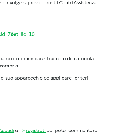
i rivolgersi presso i nostri Centri Assistenza
_cid=7&et_lid=10
rdiamo di comunicare il numero di matricola
garanzia.
el suo apparecchio ed applicare i criteri
Accedi
o
registrati
per poter commentare