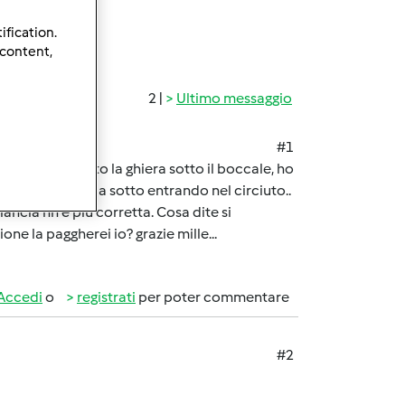
ification.
 content,
2 |
Ultimo messaggio
#1
Non ho inserito la ghiera sotto il boccale, ho
scita l acqua da sotto entrando nel circiuto..
lancia nn è più corretta. Cosa dite si
one la paggherei io? grazie mille...
Accedi
o
registrati
per poter commentare
#2