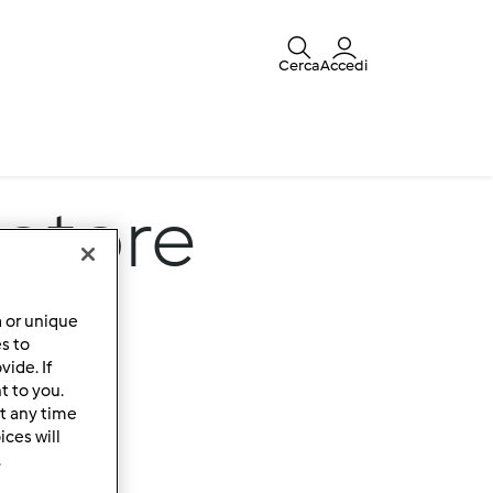
Cerca
Accedi
otore
a or unique
es to
ide. If
t to you.
t any time
ces will
.