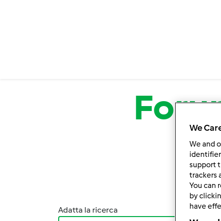
Salta al contenuto principale
Foru
We Care
We and 
identifie
support t
trackers 
You can r
by clicki
have effe
Adatta la ricerca
Ordina