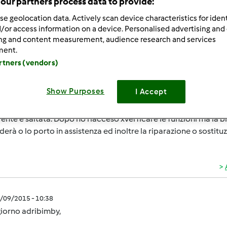
our partners process data to provide:
ultati più recenti
10
se geolocation data. Actively scan device characteristics for ident
/or access information on a device. Personalised advertising and
ing and content measurement, audience research and services
ment.
artners (vendors)
1/08/2015 - 20:44
Show Purposes
I Accept
era, ho da poco il tm 5, ma stasera ho combinato un pasticcio. 
o dell acqua nel boccale x preparare un minestrone e spash è u
rente è saltata. Dopo ho riacceso xverficare le funzioni ma la bi
derà o lo porto in assistenza ed inoltre la riparazione o sostituzi
1/09/2015 - 10:38
iorno adribimby,