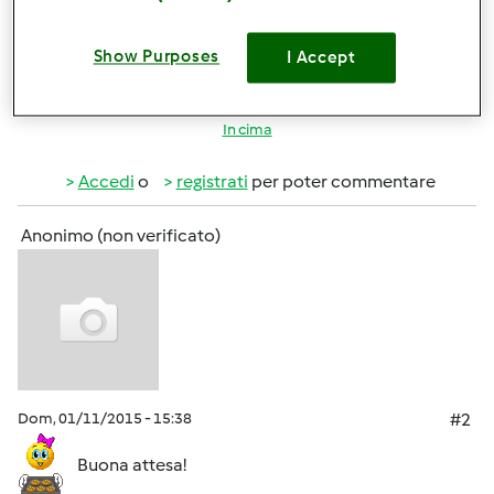
PER NOI E' LA PRIMA VOLTA, INCROCIAMO LE DITA!!!!
Show Purposes
I Accept
In cima
Accedi
o
registrati
per poter commentare
Anonimo (non verificato)
Dom, 01/11/2015 - 15:38
#2
Buona attesa!