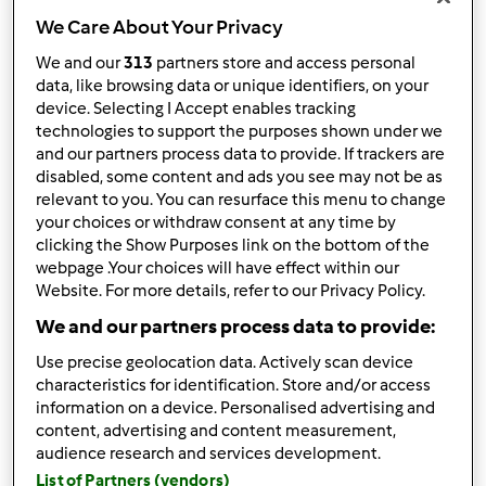
We Care About Your Privacy
10
We and our
313
partners store and access personal
data, like browsing data or unique identifiers, on your
device. Selecting I Accept enables tracking
Risposta rapida
technologies to support the purposes shown under we
3 |
Ultimo messaggio
and our partners process data to provide. If trackers are
disabled, some content and ads you see may not be as
devispatty
Iscritto : 11.01.2015
relevant to you. You can resurface this menu to change
your choices or withdraw consent at any time by
clicking the Show Purposes link on the bottom of the
webpage .Your choices will have effect within our
Website. For more details, refer to our Privacy Policy.
We and our partners process data to provide:
Dom, 01/11/2015 - 14:44
#1
Use precise geolocation data. Actively scan device
characteristics for identification. Store and/or access
CIAO A TUTTI,
information on a device. Personalised advertising and
SIAMO IN ATTESA DI RICEVERE IL NOSTRO NUOVO
content, advertising and content measurement,
audience research and services development.
BIMBY!!!!!
List of Partners (vendors)