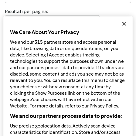
Risultati per pagina:
10
We Care About Your Privacy
We and our
315
partners store and access personal
Risposta rapida
data, like browsing data or unique identifiers, on your
4 |
Ultimo messaggio
device. Selecting I Accept enables tracking
technologies to support the purposes shown under we
Anonimo (non verificato)
and our partners process data to provide. If trackers are
disabled, some content and ads you see may not be as
relevant to you. You can resurface this menu to change
your choices or withdraw consent at any time by
clicking the Show Purposes link on the bottom of the
webpage .Your choices will have effect within our
Website. For more details, refer to our Privacy Policy.
Sab, 08/07/2010 - 09:45
#1
We and our partners process data to provide:
Buongiorno a tutti!!
Use precise geolocation data. Actively scan device
Buone vacanze a chi parte, buona permanenza a chi
characteristics for identification. Store and/or access