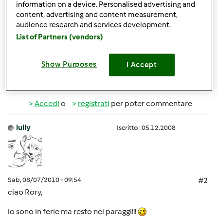
information on a device. Personalised advertising and
invece rimane!! io le ho già fatte ma partirei volentieri di
content, advertising and content measurement,
nuovo!! E pensare che toccherà aspettare un'altro anno
audience research and services development.
per le tanto sospirate ferie!!
List of Partners (vendors)
a presto, rory
Show Purposes
I Accept
In cima
Accedi
o
registrati
per poter commentare
lully
Iscritto : 05.12.2008
Sab, 08/07/2010 - 09:54
#2
ciao Rory,
io sono in ferie ma resto nei paraggi!!!