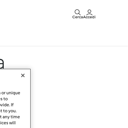
Cerca
Accedi
a
a or unique
es to
ide. If
t to you.
t any time
ces will