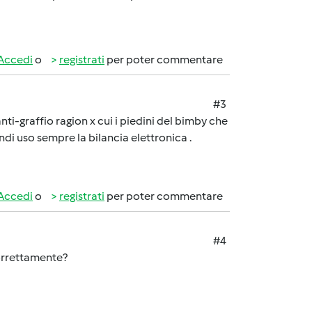
Accedi
o
registrati
per poter commentare
#3
ti-graffio ragion x cui i piedini del bimby che
di uso sempre la bilancia elettronica .
Accedi
o
registrati
per poter commentare
#4
correttamente?