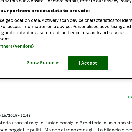
ct within our Website. For more details, refer to our Privacy Policy
ultati più recenti
10
our partners process data to provide:
se geolocation data. Actively scan device characteristics for ident
/or access information on a device. Personalised advertising and
ing and content measurement, audience research and services
ment.
artners (vendors)
3/16/2015 - 12:13
liatemi su come utilizzare al meglio la bilancia perché secon
Show Purposes
I Accept
3/16/2015 - 12:45
terla usare al meglio l'unico consiglio ë metterla in un piano stab
en poggiati e puliti... Ma non ci sono consigli.... La bilancia o pes