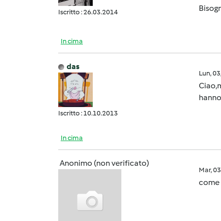
Bisogn
Iscritto : 26.03.2014
In cima
das
Lun, 0
Ciao,m
hanno 
Iscritto : 10.10.2013
In cima
Anonimo (non verificato)
Mar, 0
come s