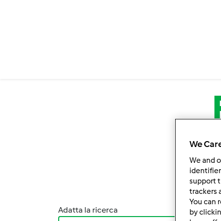
Salta al contenuto principale
We Care
We and 
identifie
support t
trackers 
You can r
Adatta la ricerca
Ordina
by clicki