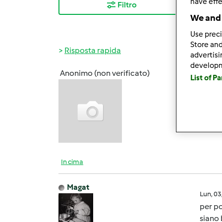
have effe
Filtro
I ris
We and 
Use preci
Store and
Risposta rapida
advertis
develop
Anonimo (non verificato)
List of P
Lun, 0
Consig
In cima
Magat
Lun, 0
per po
siano b