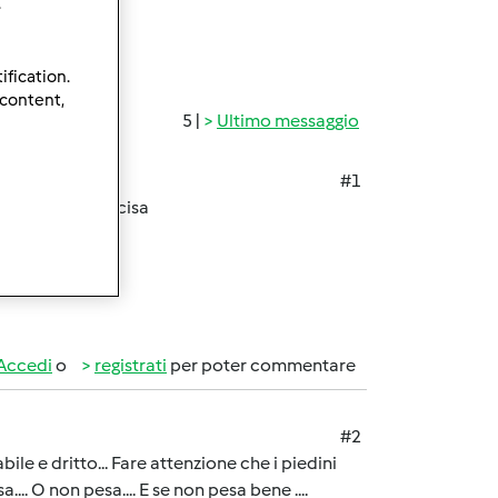
.
ification.
 content,
5 |
Ultimo messaggio
#1
do me non è precisa
Accedi
o
registrati
per poter commentare
#2
ile e dritto... Fare attenzione che i piedini
a.... O non pesa.... E se non pesa bene ....