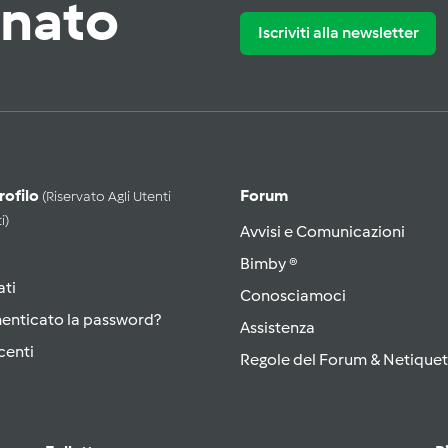
rnato
Iscriviti alla newsletter
Profilo
Forum
(riservato Agli Utenti
i)
Avvisi e Comunicazioni
Bimby ®
ati
Conosciamoci
menticato la password?
Assistenza
centi
Regole del Forum & Netiquet