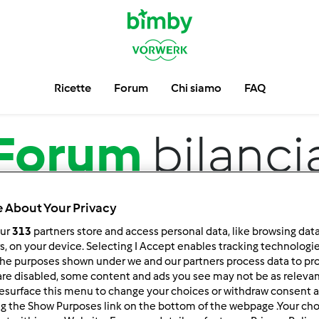
Ricette
Forum
Chi siamo
FAQ
Forum
bilanci
 About Your Privacy
our
313
partners store and access personal data, like browsing dat
rs, on your device. Selecting I Accept enables tracking technologi
he purposes shown under we and our partners process data to prov
are disabled, some content and ads you see may not be as relevan
esurface this menu to change your choices or withdraw consent a
 per:
Risultati per pagina:
ng the Show Purposes link on the bottom of the webpage .Your choi