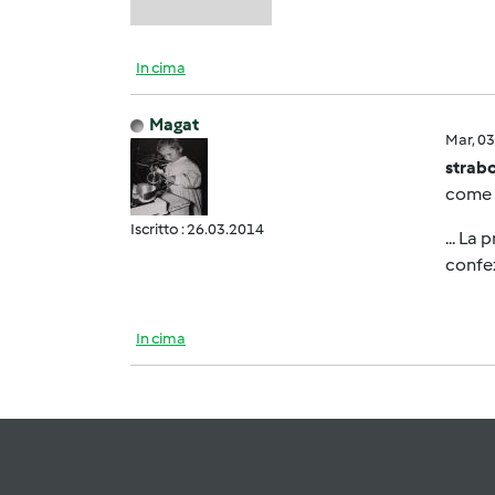
In cima
Magat
Mar, 0
strab
come s
Iscritto : 26.03.2014
... La
confez
In cima