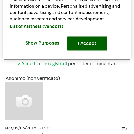
characteristics for identification. Store and/or access
con la farina proteica. Ho provato a farlo come il pane
information on a device. Personalised advertising and
"normale" ma non risulta molto soffice. Il mio Bimby è un
content, advertising and content measurement,
modello TM 21.
audience research and services development.
List of Partners (vendors)
Grazie mille a chi mi risponderà!
Show Purposes
I Accept
In cima
Accedi
o
registrati
per poter commentare
Anonimo (non verificato)
Mar, 05/03/2016 - 21:10
#2