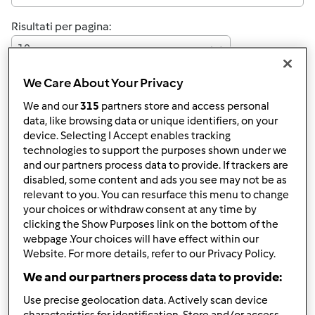
Risultati per pagina:
10
We Care About Your Privacy
We and our
315
partners store and access personal
Risposta rapida
3 |
Ultimo messaggio
data, like browsing data or unique identifiers, on your
device. Selecting I Accept enables tracking
Anonimo (non verificato)
technologies to support the purposes shown under we
and our partners process data to provide. If trackers are
disabled, some content and ads you see may not be as
relevant to you. You can resurface this menu to change
your choices or withdraw consent at any time by
clicking the Show Purposes link on the bottom of the
webpage .Your choices will have effect within our
Website. For more details, refer to our Privacy Policy.
Mar, 05/03/2016 - 20:14
#1
We and our partners process data to provide:
Buongiorno a tutti,
Use precise geolocation data. Actively scan device
vorrei chiedervi se conoscete un modo per fare del pane