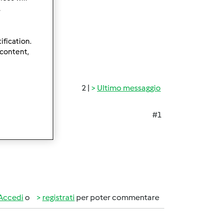
.
ification.
 content,
2 |
Ultimo messaggio
#1
Accedi
o
registrati
per poter commentare