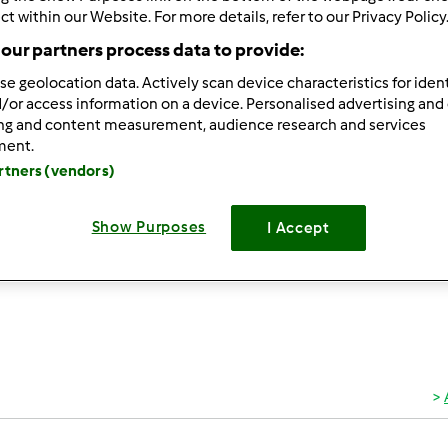
ct within our Website. For more details, refer to our Privacy Policy
 per:
Risultati per pagina:
our partners process data to provide:
ultati più recenti
10
se geolocation data. Actively scan device characteristics for ident
/or access information on a device. Personalised advertising and
ing and content measurement, audience research and services
ment.
artners (vendors)
Show Purposes
I Accept
1/12/2017 - 14:30
 la bresaola!