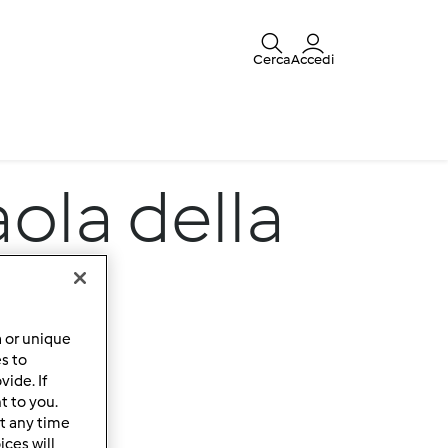
Cerca
Accedi
aola della
a or unique
es to
ide. If
t to you.
t any time
ces will