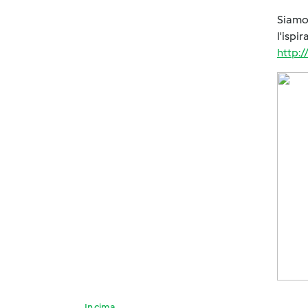
Siamo 
l'ispi
http:
In cima