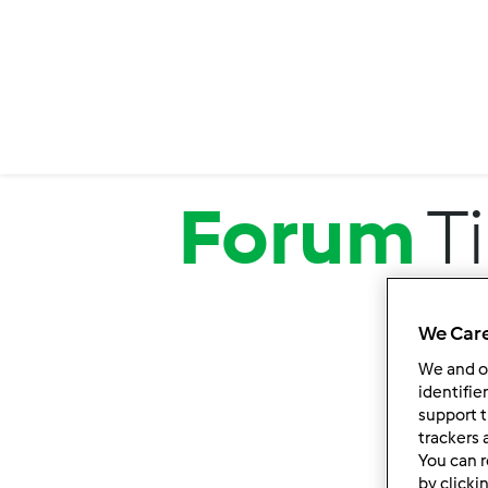
Salta al contenuto principale
Forum
T
We Care
We and 
identifie
support t
trackers 
You can r
by clicki