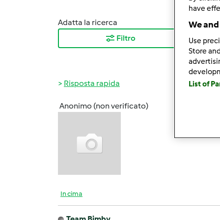
have effe
Adatta la ricerca
Ordina
We and 
Filtro
I ris
Use preci
Store and
advertis
develop
Risposta rapida
List of P
Anonimo (non verificato)
Gio, 0
Buona
In cima
Team Bimby