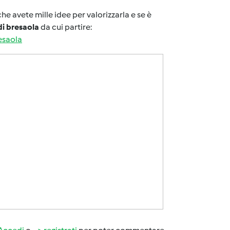
e avete mille idee per valorizzarla e se è
di bresaola
da cui partire:
esaola