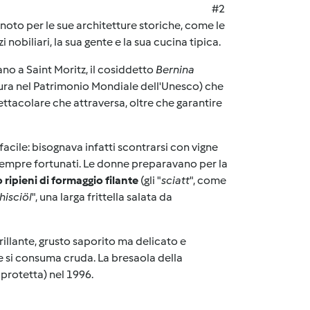
#2
noto per le sue architetture storiche, come le
nobiliari, la sua gente e la sua cucina tipica.
ano a Saint Moritz, il cosiddetto
Bernina
ttura nel Patrimonio Mondiale dell'Unesco) che
ettacolare che attraversa, oltre che garantire
 facile: bisognava infatti scontrarsi con vigne
n sempre fortunati. Le donne preparavano per la
o ripieni di formaggio filante
(gli "
sciatt
", come
hisciöl
", una larga frittella salata da
rillante, grusto saporito ma delicato e
 si consuma cruda. La bresaola della
protetta) nel 1996.