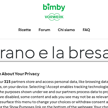
Ricette
Forum
Chi siamo
FAQ
irano e la bres
Valtellina IGP
 About Your Privacy
our
315
partners store and access personal data, like browsing dat
rs, on your device. Selecting I Accept enables tracking technologi
he purposes shown under we and our partners process data to prov
are disabled, some content and ads you see may not be as relevan
esurface this menu to change your choices or withdraw consent a
ng the Show Purposes link on the bottom of the webpage .Your choi