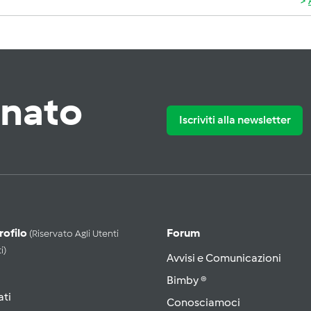
rnato
Iscriviti alla newsletter
Profilo
Forum
(riservato Agli Utenti
i)
Avvisi e Comunicazioni
Bimby ®
ati
Conosciamoci