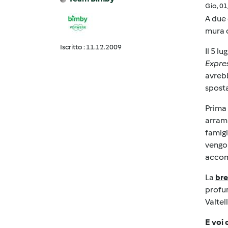
Gio, 0
A due 
mura q
Iscritto : 11.12.2009
Il 5 l
Expre
avrebb
sposta
Prima 
arramp
famigl
vengon
accom
La
bre
profum
Valtel
E voi 