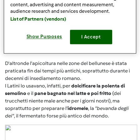
content, advertising and content measurement,
dolomiti?
audience research and services development.
Quello della
provincia di Belluno
però è davvero
List of Partners (vendors)
speciale: insignito del marchio
DOP
nel 2011, è infatti
particolarmente pregiato, viene prodotto ancora oggi in
modo artigianale e si presenta in diverse tipologie, a
Show Purposes
I Accept
seconda dell'origine floreale; può essere infatti d'acacia,
millefiori, di tiglio, castagno, rododendro e tarassaco.
D'altronde l'apicoltura nelle zone del bellunese è stata
praticata fin dai tempi più antichi, soprattutto durante i
decenni di insediamento romano.
I Latini lo usavano, infatti, per
dolcificare la polenta di
semolino
e il
pane bagnato nel latte e poi fritto
(dei
trucchetti niente male anche per i giorni nostri), ma
soprattutto per preparare l'
idromele
, la
"bevanda degli
dei"
, il fermentato forse più antico del mondo.