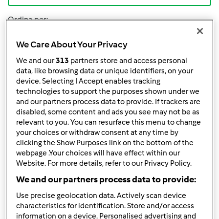
Ordina per:
I risultati più recenti
We Care About Your Privacy
Risultati per pagina:
We and our
313
partners store and access personal
data, like browsing data or unique identifiers, on your
10
device. Selecting I Accept enables tracking
technologies to support the purposes shown under we
and our partners process data to provide. If trackers are
disabled, some content and ads you see may not be as
Risposta rapida
1 |
Ultimo messaggio
relevant to you. You can resurface this menu to change
your choices or withdraw consent at any time by
Team Bimby
Iscritto : 11.12.2009
clicking the Show Purposes link on the bottom of the
webpage .Your choices will have effect within our
Website. For more details, refer to our Privacy Policy.
We and our partners process data to provide:
Gio, 05/04/2017 - 08:55
#1
Use precise geolocation data. Actively scan device
Buongiorno a tutti,
characteristics for identification. Store and/or access
Lo sapevate che
il miele
è il prodotto di punta di tutte le
information on a device. Personalised advertising and