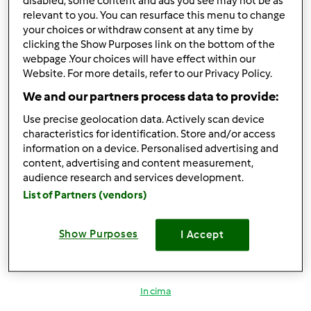
disabled, some content and ads you see may not be as
Accedi
o
registrati
per poter commentare
relevant to you. You can resurface this menu to change
your choices or withdraw consent at any time by
irmar
Iscritto : 20.08.2022
clicking the Show Purposes link on the bottom of the
webpage .Your choices will have effect within our
Website. For more details, refer to our Privacy Policy.
We and our partners process data to provide:
Gio, 07/27/2023 - 07:09
#3
Use precise geolocation data. Actively scan device
characteristics for identification. Store and/or access
Per chi vuole il manuale di istruzioni del Bimby TM21, io ce
information on a device. Personalised advertising and
l'ho. L'avevo trovato in pagina doppia, però l'ho curato
content, advertising and content measurement,
con Photoshop per farlo in pagina singola, togliere le zone
audience research and services development.
grigie delle fotocopie ecc. perché sia più presentabile
List of Partners (vendors)
quando uno lo stampa. Così è in formato A5. In pagina
doppia era formato A4.
Show Purposes
I Accept
Quindi, quel che vi sta più comodo.
In cima