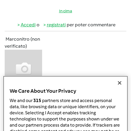
In cima
Accedi
o
registrati
per poter commentare
Marconitro (non
verificato)
We Care About Your Privacy
Sab, 09/02/2023 - 12:07
#2
We and our
315
partners store and access personal
Ciao...riesci a spedirlo anche a me ? Grazie
data, like browsing data or unique identifiers, on your
device. Selecting I Accept enables tracking
technologies to support the purposes shown under we
In cima
and our partners process data to provide. If trackers are