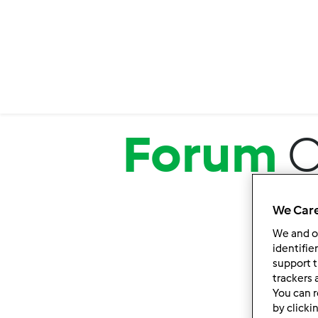
Salta al contenuto principale
Forum
C
We Care
We and 
identifie
support t
trackers 
You can r
by clicki