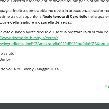
che di Caserta
e fecero aprire diverse scuole per la produzione
pagna, inoltre, come abbiamo detto in precedenza, trasformar
issime tra cui appunto la
Reale tenuta di Carditello
nella quale 
ione della migliore mozzarella del regno.
evate quando avete deciso di usare la mozzarella di bufala com
//www.ricettario-bimby.it/cerca?
ers=ingredients_incl%3Amozzarella%20di%20bufala%3B&rec_
o saluto
Bimby
 da Voi...Noi...Bimby - Maggio 2014