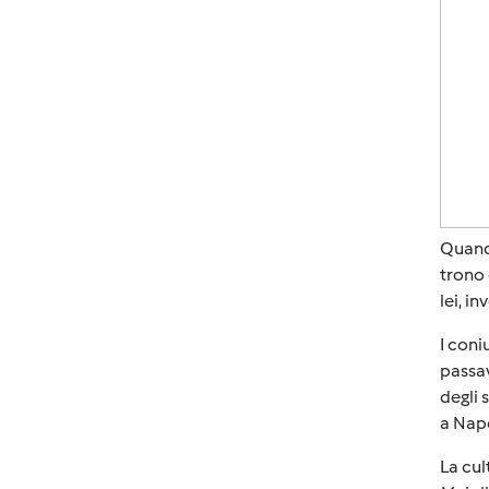
Quando
trono
lei, i
I coni
passa
degli 
a Napo
La cul