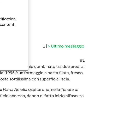
.
ification.
 content,
1 |
Ultimo messaggio
#1
lio di un matrimonio combinato tra due eredi al
dal 1996 è un formaggio a pasta filata, fresco,
sta sottilissima con superficie liscia.
te
Maria Amalia
ospitarono, nella
Tenuta di
icio annesso, dando di fatto inizio all'ascesa