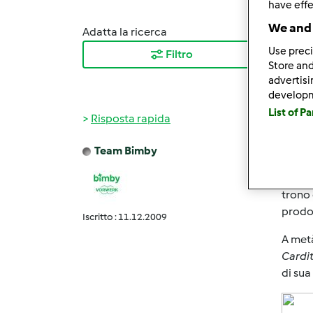
have effe
We and 
Adatta la ricerca
Ordina
Use preci
Filtro
I ris
Store and
advertis
develop
List of P
Risposta rapida
Team Bimby
Mer, 0
La sto
trono 
prodot
Iscritto : 11.12.2009
A metà
Cardit
di sua