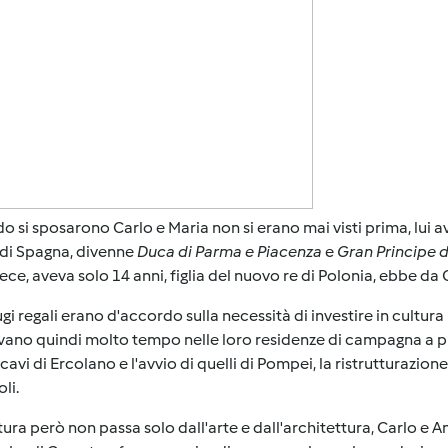
 si sposarono Carlo e Maria non si erano mai visti prima, lui av
 di Spagna, divenne
Duca di Parma e Piacenza
e
Gran Principe 
nvece, aveva solo 14 anni, figlia del nuovo re di Polonia, ebbe da C
ugi regali erano d'accordo sulla necessità di investire in cultura
vano quindi molto tempo nelle loro residenze di campagna a p
scavi di Ercolano e l'avvio di quelli di Pompei, la ristrutturazion
li.
tura però non passa solo dall'arte e dall'architettura, Carlo e