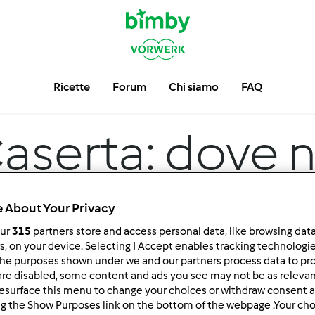
Ricette
Forum
Chi siamo
FAQ
aserta: dove 
mozzarella
 About Your Privacy
our
315
partners store and access personal data, like browsing dat
rs, on your device. Selecting I Accept enables tracking technologi
he purposes shown under we and our partners process data to prov
are disabled, some content and ads you see may not be as relevan
esurface this menu to change your choices or withdraw consent a
ng the Show Purposes link on the bottom of the webpage .Your choi