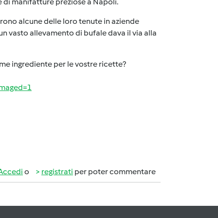
 di manifatture preziose a Napoli.
ono alcune delle loro tenute in aziende
un vasto allevamento di bufale dava il via alla
e ingrediente per le vostre ricette?
imaged=1
Accedi
o
registrati
per poter commentare