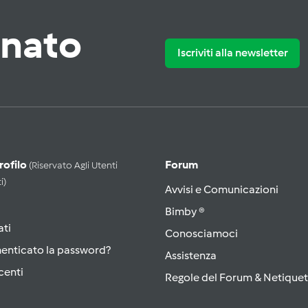
rnato
Iscriviti alla newsletter
Profilo
Forum
(riservato Agli Utenti
i)
Avvisi e Comunicazioni
Bimby ®
ati
Conosciamoci
menticato la password?
Assistenza
centi
Regole del Forum & Netiquet