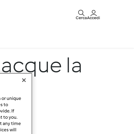
Cerca
Accedi
nacque la
a or unique
es to
ide. If
t to you.
t any time
ces will