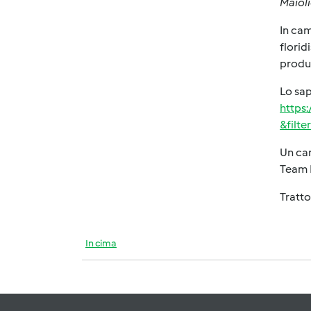
Maioli
In cam
florid
produz
Lo sap
https:
&filt
Un car
Team 
Tratto
In cima