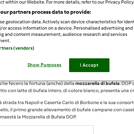
ct within our Website. For more details, refer to our Privacy Policy
our partners process data to provide:
 per:
Risultati per pagina:
se geolocation data. Actively scan device characteristics for ident
ultati più recenti
10
/or access information on a device. Personalised advertising and
ing and content measurement, audience research and services
ment.
artners (vendors)
Show Purposes
I Accept
8/30/2017 - 12:50
ria di oggi è quella di un amore antico, forse un po' strano, fig
che fecero la fortuna (anche) della
mozzarella di bufala
: DOP 
to con latte di bufala intero, di colore bianco, presenta una cro
 strada tra Napoli e Caserta
Carlo di Borbone
e la sua consor
ello
, il primo grande allevamento di bufale campane con caseif
 maestà la Mozzarella di Bufala DOP.