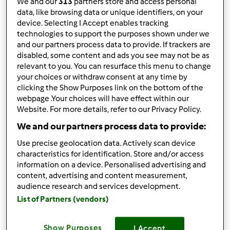
We and our
313
partners store and access personal
data, like browsing data or unique identifiers, on your
10
device. Selecting I Accept enables tracking
technologies to support the purposes shown under we
and our partners process data to provide. If trackers are
disabled, some content and ads you see may not be as
Risposta rapida
2 |
Ultimo messaggio
relevant to you. You can resurface this menu to change
your choices or withdraw consent at any time by
Magat
Iscritto : 26.03.2014
clicking the Show Purposes link on the bottom of the
webpage .Your choices will have effect within our
Website. For more details, refer to our Privacy Policy.
We and our partners process data to provide:
Dom, 03/04/2018 - 16:52
#1
Use precise geolocation data. Actively scan device
Ciao Cristina e benvenuta, i tempi di consegna si aggirano
characteristics for identification. Store and/or access
information on a device. Personalised advertising and
intorno a 4/6 settimane dal momento dell’inserimento
content, advertising and content measurement,
dell’ordine ed eventuale approvazione della finanziaria ,
audience research and services development.
quindi ci vuole un po’ di pazienza, nel frattempo leggici e
List of Partners (vendors)
segnati le ricette che possono sembrarti interessanti...
magari da fare nel tuo post vendita .. 😉
Show Purposes
I Accept