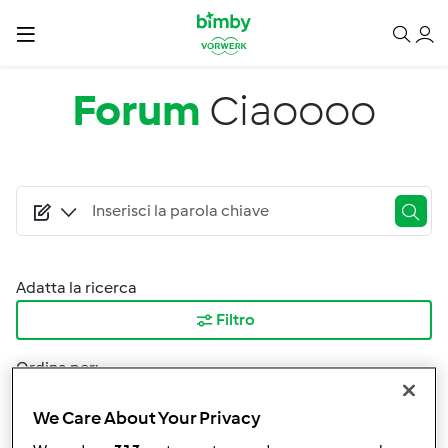
Salta al contenuto principale
Forum
Ciaoooo
Adatta la ricerca
Filtro
Ordina per:
I risultati più recenti
We Care About Your Privacy
Risultati per pagina: