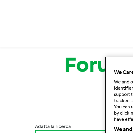
Salta al contenuto principale
Forum
We Care
We and 
identifie
support t
trackers 
You can r
by clicki
have effe
Adatta la ricerca
Ordina
We and 