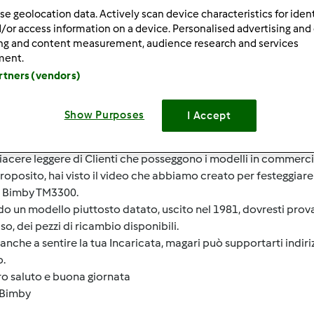
ultati più recenti
10
se geolocation data. Actively scan device characteristics for ident
/or access information on a device. Personalised advertising and
ing and content measurement, audience research and services
ment.
artners (vendors)
5/23/2018 - 08:41
Show Purposes
I Accept
iorno Donabella,
piacere leggere di Clienti che posseggono i modelli in commerci
proposito, hai visto il video che abbiamo creato per festeggiare 
 Bimby TM3300.
o un modello piuttosto datato, uscito nel 1981, dovresti prova
so, dei pezzi di ricambio disponibili.
anche a sentire la tua Incaricata, magari può supportarti indiriz
o.
o saluto e buona giornata
Bimby