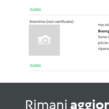
In cima
Anonimo (non verificato)
Mer, 0
Buong
Sono 
più la
ripara
In cima
Rimani
aggio