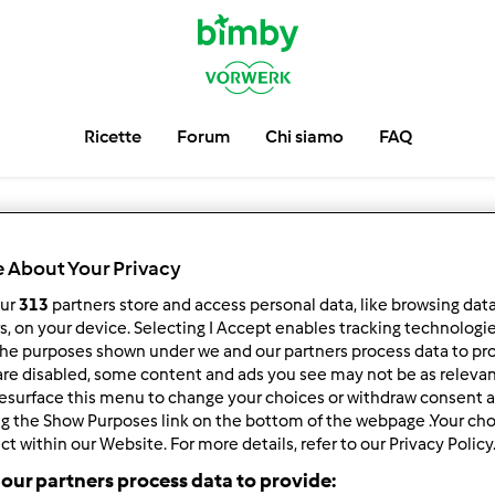
Ricette
Forum
Chi siamo
FAQ
Rottura della 
 About Your Privacy
our
313
partners store and access personal data, like browsing dat
rs, on your device. Selecting I Accept enables tracking technologi
he purposes shown under we and our partners process data to prov
are disabled, some content and ads you see may not be as relevan
esurface this menu to change your choices or withdraw consent a
ng the Show Purposes link on the bottom of the webpage .Your choi
ct within our Website. For more details, refer to our Privacy Policy
 per:
Risultati per pagina:
our partners process data to provide: