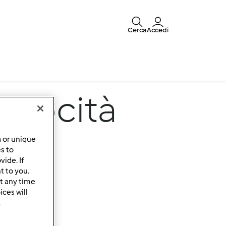
Cerca
Accedi
velocità
a or unique
es to
ide. If
t to you.
t any time
ces will
.