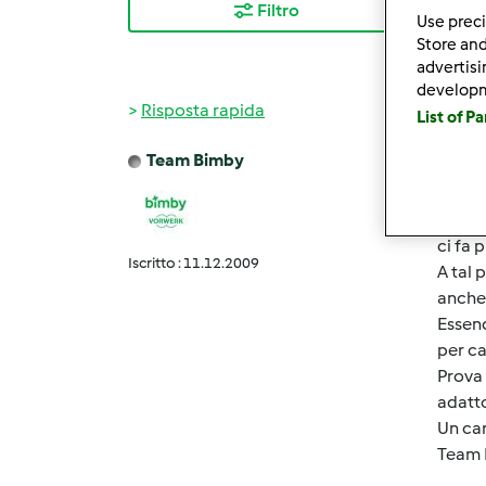
Filtro
I ris
Use preci
Store and
advertis
develop
Risposta rapida
List of P
Team Bimby
Mer, 0
Buong
ci fa 
Iscritto : 11.12.2009
A tal 
anche
Essend
per ca
Prova 
adatt
Un car
Team 