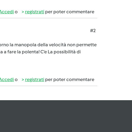
Accedi
o
registrati
per poter commentare
#2
orno la manopola della velocità non permette
a a fare la polenta! C’e La possibilità di
Accedi
o
registrati
per poter commentare